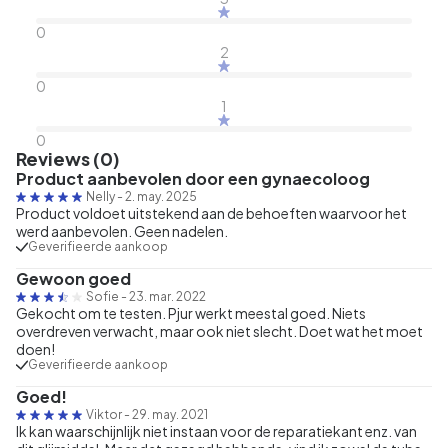
0
2
0
1
0
Reviews (0)
Product aanbevolen door een gynaecoloog
Nelly
-
2. may. 2025
Product voldoet uitstekend aan de behoeften waarvoor het
werd aanbevolen. Geen nadelen.
Geverifieerde aankoop
Gewoon goed
Sofie
-
23. mar. 2022
Gekocht om te testen. Pjur werkt meestal goed. Niets
overdreven verwacht, maar ook niet slecht. Doet wat het moet
doen!
Geverifieerde aankoop
Goed!
Viktor
-
29. may. 2021
Ik kan waarschijnlijk niet instaan voor de reparatiekant enz. van