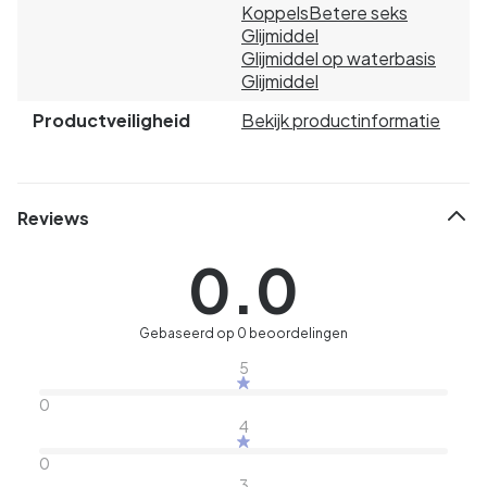
Koppels
Betere seks
Glijmiddel
Glijmiddel op waterbasis
Glijmiddel
Productveiligheid
Bekijk productinformatie
Reviews
0.0
Gebaseerd op 0 beoordelingen
5
0
4
0
3