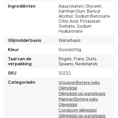
Ingrediënten
Aqua (water), Glycerin,
Xanthan Gum, Benzyl
Alcohol, Sodium Benzoate,
Citric Acid, Potassium
Sorbate, Sodium
Hyaluronate
Glijmiddel basis
Waterbasis
Kleur
Doorzichtig
Taal van de
Engels, Frans, Duits,
verpakking
Spaans, Nederlands
SKU
10222
Categorieën
Vrouwen
Betere seks
Glijmiddel
Glijmiddel op waterbasis
Mannen
Betere seks
Glijmiddel
Condoom glijmiddel
Glijmiddel op waterbasis