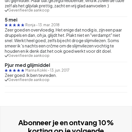
dit glijmiddel. Maar dat gezegd hebbende, vind ik zowel de tube
zelf als het glijvlak prettig, zacht en vrij glad aanvoelen :)
Geverifieerde aankoop
5 mei
Ronja
-
13. mar. 2018
Zeer goed en overvloedig. Het enige dat nodig is, zijn een paar
druppels en dan, oh ja, glijdt het. Plakt niet en "verdampt" niet
snel. Werkt heel goed, zelfs bij echt droge slijmvliezen. Soms
smeer ik 's nachts een crčme om de slijmvliezen vochtig te
houden en ik denk dat het ook goed werkt voor dit doel.
Geverifieerde aankoop
Pjur med glijmiddel
Marina Kokki
-
13. jun. 2017
Zeer goed. Ik ben tevreden.
Geverifieerde aankoop
Abonneer je en ontvang 10%
korting op je volgende