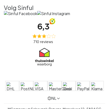
Volg Sinful
NL
MCompany @ Salesupply Returns,
Metaalweg 12
,
5804 CG