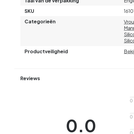
Taal van de verpakking
Enge
SKU
1610
Categorieën
Vro
Man
Sili
Sili
Productveiligheid
Beki
Reviews
0
0
0.0
0