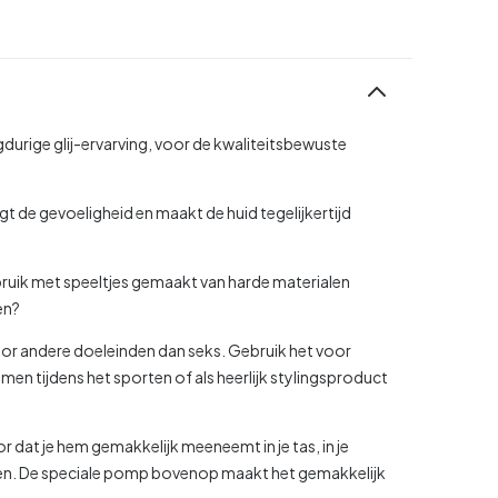
gdurige glij-ervarving, voor de kwaliteitsbewuste
gt de gevoeligheid en maakt de huid tegelijkertijd
bruik met speeltjes gemaakt van harde materialen
en?
oor andere doeleinden dan seks. Gebruik het voor
en tijdens het sporten of als heerlijk stylingsproduct
r dat je hem gemakkelijk meeneemt in je tas, in je
iggen. De speciale pomp bovenop maakt het gemakkelijk