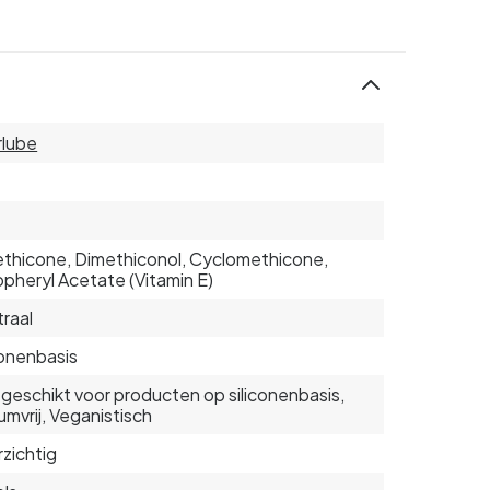
rlube
thicone, Dimethiconol, Cyclomethicone,
pheryl Acetate (Vitamin E)
raal
conenbasis
 geschikt voor producten op siliconenbasis,
umvrij, Veganistisch
zichtig