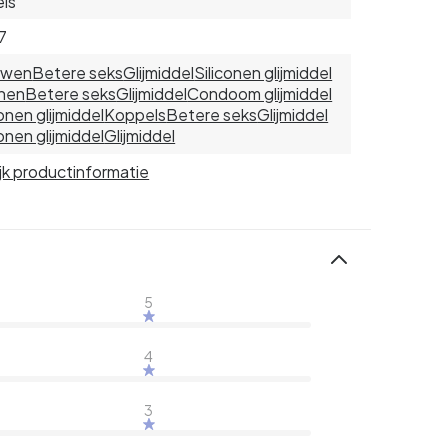
ls
7
uwen
Betere seks
Glijmiddel
Siliconen glijmiddel
nen
Betere seks
Glijmiddel
Condoom glijmiddel
conen glijmiddel
Koppels
Betere seks
Glijmiddel
conen glijmiddel
Glijmiddel
jk productinformatie
5
4
3