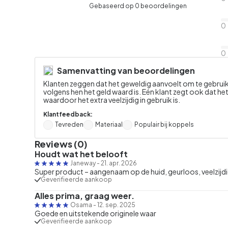
Gebaseerd op 0 beoordelingen
0
0
Samenvatting van beoordelingen
Klanten zeggen dat het geweldig aanvoelt om te gebruik
volgens hen het geld waard is. Eén klant zegt ook dat 
waardoor het extra veelzijdig in gebruik is.
Klantfeedback:
Tevreden
Materiaal
Populair bij koppels
Reviews (0)
Houdt wat het belooft
Janeway
-
21. apr. 2026
Super product – aangenaam op de huid, geurloos, veelzijdig
Geverifieerde aankoop
Alles prima, graag weer.
Osama
-
12. sep. 2025
Goede en uitstekende originele waar
Geverifieerde aankoop