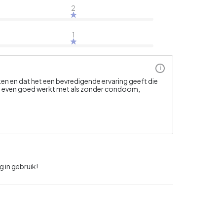
2
1
i
en en dat het een bevredigende ervaring geeft die
het even goed werkt met als zonder condoom,
 in gebruik!