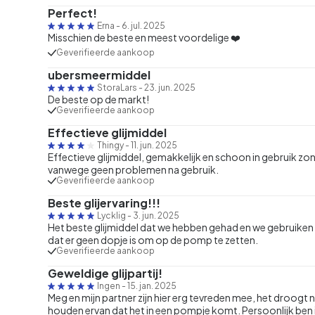
Perfect!
Erna
-
6. jul. 2025
Misschien de beste en meest voordelige ❤️
Geverifieerde aankoop
ubersmeermiddel
StoraLars
-
23. jun. 2025
De beste op de markt!
Geverifieerde aankoop
Effectieve glijmiddel
Thingy
-
11. jun. 2025
Effectieve glijmiddel, gemakkelijk en schoon in gebruik zo
vanwege geen problemen na gebruik.
Geverifieerde aankoop
Beste glijervaring!!!
Lycklig
-
3. jun. 2025
Het beste glijmiddel dat we hebben gehad en we gebruiken 
dat er geen dopje is om op de pomp te zetten.
Geverifieerde aankoop
Geweldige glijpartij!
Ingen
-
15. jan. 2025
Meg en mijn partner zijn hier erg tevreden mee, het droogt n
houden ervan dat het in een pompje komt. Persoonlijk ben ik