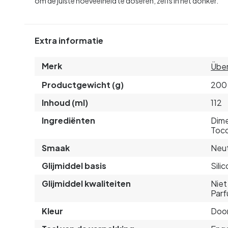
om de juiste hoeveelheid te doseren, zelfs in het donker.
Extra informatie
Merk
Übe
Productgewicht (g)
200
Inhoud (ml)
112
Ingrediënten
Dime
Toco
Smaak
Neut
Glijmiddel basis
Sili
Glijmiddel kwaliteiten
Niet
Parf
Kleur
Door