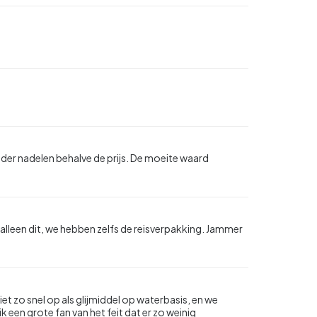
nder nadelen behalve de prijs. De moeite waard
alleen dit, we hebben zelfs de reisverpakking. Jammer
iet zo snel op als glijmiddel op waterbasis, en we
 een grote fan van het feit dat er zo weinig