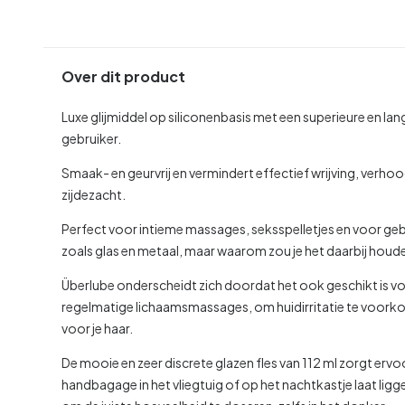
Over dit product
Luxe glijmiddel op siliconenbasis met een superieure en lan
gebruiker.
Smaak- en geurvrij en vermindert effectief wrijving, verhoo
zijdezacht.
Perfect voor intieme massages, seksspelletjes en voor ge
zoals glas en metaal, maar waarom zou je het daarbij houd
Überlube onderscheidt zich doordat het ook geschikt is v
regelmatige lichaamsmassages, om huidirritatie te voorkom
voor je haar.
De mooie en zeer discrete glazen fles van 112 ml zorgt ervoo
handbagage in het vliegtuig of op het nachtkastje laat l