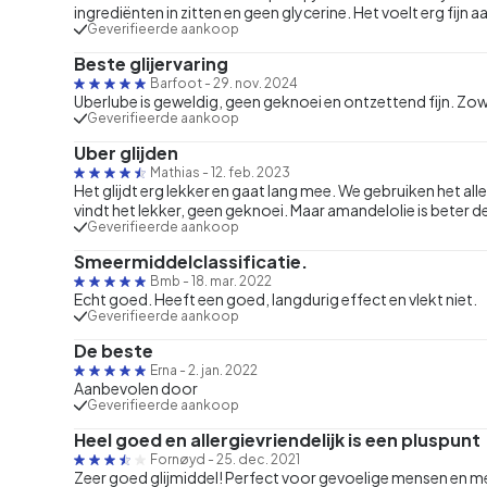
ingrediënten in zitten en geen glycerine. Het voelt erg fijn a
Geverifieerde aankoop
Beste glijervaring
Barfoot
-
29. nov. 2024
Uberlube is geweldig, geen geknoei en ontzettend fijn. Zowe
Geverifieerde aankoop
Uber glijden
Mathias
-
12. feb. 2023
Het glijdt erg lekker en gaat lang mee. We gebruiken het all
vindt het lekker, geen geknoei. Maar amandelolie is beter de
Geverifieerde aankoop
Smeermiddelclassificatie.
Bmb
-
18. mar. 2022
Echt goed. Heeft een goed, langdurig effect en vlekt niet.
Geverifieerde aankoop
De beste
Erna
-
2. jan. 2022
Aanbevolen door
Geverifieerde aankoop
Heel goed en allergievriendelijk is een pluspunt
Fornøyd
-
25. dec. 2021
Zeer goed glijmiddel! Perfect voor gevoelige mensen en me