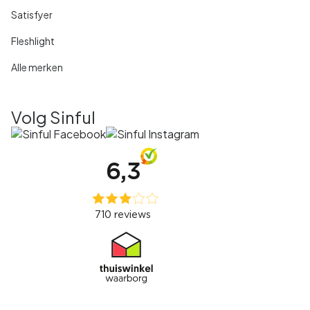
Satisfyer
Fleshlight
Alle merken
Volg Sinful