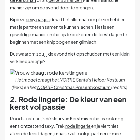
manier zijn om de avond door te brengen.
Bij deze
sexy pakjes
draait het allemaal om plezier hebben
met je partner en samen te kunnen lachen. Het is een
geweldige manier om het ijs te breken en de feestdagen te
beginnen met een knipoog en een glimlach.
Dus waarom zou jij de avond niet opschudden met een klein
verkleedpartijtje?
Het model draagt het
NORTIE Santa’s Helper Kostuum
(links) en het
NORTIE Christmas Present Kostuum
(rechts).
2. Rode lingerie: De kleur van een
kerst vol passie
Rood is natuurlijk dé kleur van Kerstmis en het is ook nog
eens ontzettend sexy. Trek
rode lingerie
en je viert niet
alleen de feestdagen, maar je zult ook je partner er mee