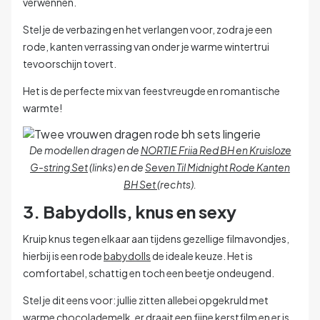
verwennen.
Stel je de verbazing en het verlangen voor, zodra je een
rode, kanten verrassing van onder je warme wintertrui
tevoorschijn tovert.
Het is de perfecte mix van feestvreugde en romantische
warmte!
De modellen dragen de
NORTIE Friia Red BH en Kruisloze
G-string Set
(links) en de
Seven Til Midnight Rode Kanten
BH Set
(rechts).
3. Babydolls, knus en sexy
Kruip knus tegen elkaar aan tijdens gezellige filmavondjes,
hierbij is een rode
babydolls
de ideale keuze. Het is
comfortabel, schattig en toch een beetje ondeugend.
Stel je dit eens voor: jullie zitten allebei opgekruld met
warme chocolademelk, er draait een fijne kerstfilm en er is