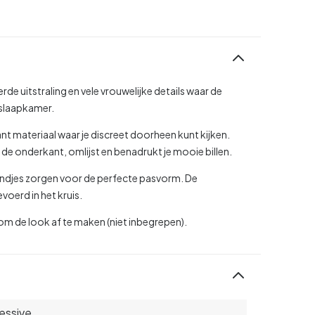
de uitstraling en vele vrouwelijke details waar de
 slaapkamer.
nt materiaal waar je discreet doorheen kunt kijken.
de onderkant, omlijst en benadrukt je mooie billen.
bandjes zorgen voor de perfecte pasvorm. De
voerd in het kruis.
m de look af te maken (niet inbegrepen).
essive