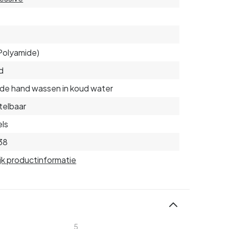
Polyamide)
d
de hand wassen in koud water
telbaar
ls
38
jk productinformatie
5