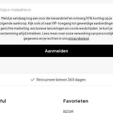
Vul je e-mailadres in
Meld je vandaag nog aan voor de nieuwsbrief en ontvang 10% korting op je
olgende aankoop. Kijk ook uit naar VIP-toegang tot geweldige aanbiedinge
gerichte marketing, exclusieve lanceringen en coole wedstrijden. Je kunt je
oestemming altijd intrekken. Lees meer over onze verwerking van persoonlij
gegevens en je rechten in ons
privacybeleid
.
Aanmelden
Retourneer binnen 365 dagen
ful
Favorieten
BDSM