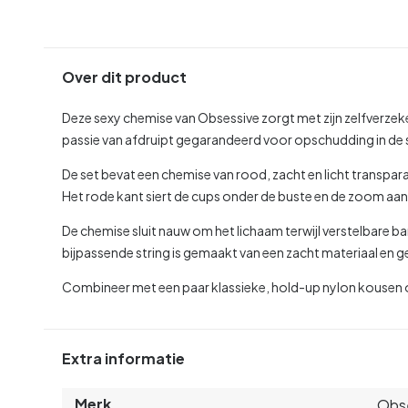
Over dit product
Deze sexy chemise van Obsessive zorgt met zijn zelfverzeker
passie van afdruipt gegarandeerd voor opschudding in de
De set bevat een chemise van rood, zacht en licht transpara
Het rode kant siert de cups onder de buste en de zoom aan 
De chemise sluit nauw om het lichaam terwijl verstelbare 
bijpassende string is gemaakt van een zacht materiaal en ge
Combineer met een paar klassieke, hold-up nylon kousen o
Extra informatie
Merk
Obs