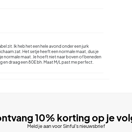
el zit. Ik heb het een hele avond onder een jurk
ichaam zat. Het setje heeft een normale maat, dus je
 je normale maat. Je hoeft niet naar boven of beneden
ang en draag een 80E bh. Maat M/L past me perfect.
ntvang 10% korting op je vo
Meld je aan voor Sinful's nieuwsbrief