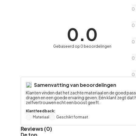
0
0
0.0
0
Gebaseerd op 0 beoordelingen
0
0
Samenvatting van beoordelingen
Klanten vinden dat het zachte materiaal en de goed p
dragen en een goede ervaring geven. Eén klant zegt dat 
zelfvertrouwen echt een boost geeft.
Klantfeedback:
Materiaal
Geschikt formaat
Reviews (0)
De top