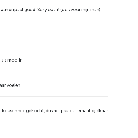
an en past goed. Sexy outfit (ook voor mijn man)!
 als mooi in.
 aanvoelen.
kousen heb gekocht, dus het paste allemaal bij elkaar