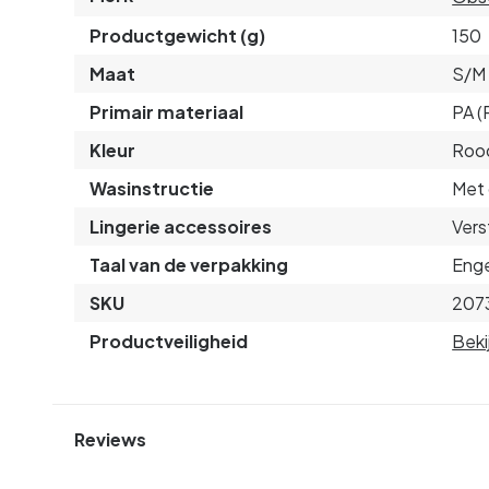
Productgewicht (g)
150
Maat
S/M
Primair materiaal
PA (
Kleur
Roo
Wasinstructie
Met 
Lingerie accessoires
Vers
Taal van de verpakking
Enge
SKU
207
Productveiligheid
Beki
Reviews