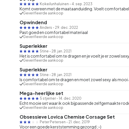
Kokeilunhaluinen
-
4. sep. 2023
Komt overeen met de maataanduiding. Voelt comfortabel a
Geverifieerde aankoop
Opwindend
Anders
-
29. dec. 2022
Past goed en comfortabel materiaal
Geverifieerde aankoop
Superlekker
Stine
-
28. jan. 2021
Het is comfortabel om te dragen en je voelt je er zowel sexy
Geverifieerde aankoop
Superlekker
Stine
-
28. jan. 2021
Is comfortabel om te dragen en moet zowel sexy als mooi
Geverifieerde aankoop
Mega-heerlijke set
5 stjerner
-
14. dec. 2020
Echt mooie set waar ik ook bijpassende zelfgemaakte rode 
Geverifieerde aankoop
Obsessieve Lovica Chemise Corsage Set
Peter Petersen
-
21. dec. 2019
Voor een goede kerststemming gezorgd ;-)