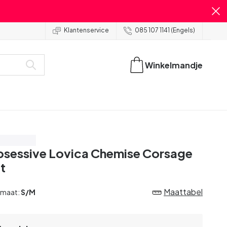
Klantenservice
085 107 1141 (Engels)
Winkelmandje
spaar 20%
sessive Lovica Chemise Corsage
t
Maattabel
 maat:
S/M