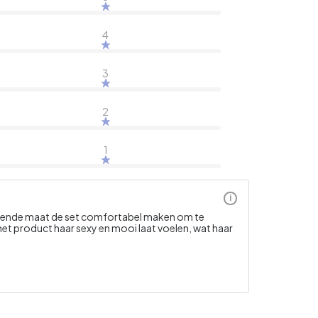
4
3
2
1
i
assende maat de set comfortabel maken om te
het product haar sexy en mooi laat voelen, wat haar