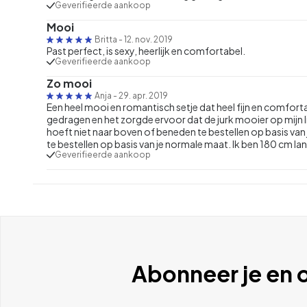
Geverifieerde aankoop
Mooi
Britta
-
12. nov. 2019
Past perfect, is sexy, heerlijk en comfortabel.
Geverifieerde aankoop
Zo mooi
Anja
-
29. apr. 2019
Een heel mooi en romantisch setje dat heel fijn en comfortab
gedragen en het zorgde ervoor dat de jurk mooier op mijn l
hoeft niet naar boven of beneden te bestellen op basis van
te bestellen op basis van je normale maat. Ik ben 180 cm l
Geverifieerde aankoop
Abonneer je en o