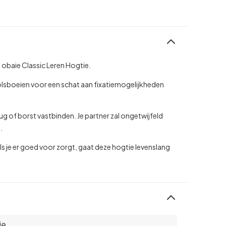
obaie Classic Leren Hogtie.
olsboeien voor een schat aan fixatiemogelijkheden
ug of borst vastbinden. Je partner zal ongetwijfeld
.
 Als je er goed voor zorgt, gaat deze hogtie levenslang
ie