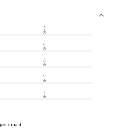
5
4
3
2
1
juiste maat.