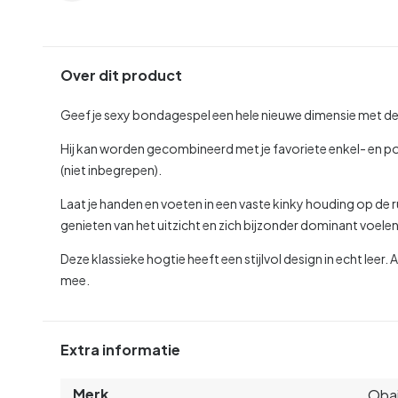
Over dit product
Geef je sexy bondagespel een hele nieuwe dimensie met de 
Hij kan worden gecombineerd met je favoriete enkel- en p
(niet inbegrepen).
Laat je handen en voeten in een vaste kinky houding op de r
genieten van het uitzicht en zich bijzonder dominant voelen
Deze klassieke hogtie heeft een stijlvol design in echt leer.
mee.
Extra informatie
Merk
Oba