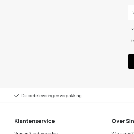
v
t
Discrete levering en verpakking
Klantenservice
Over Sin
Vragen & antwoorden
Wie zijn wij?