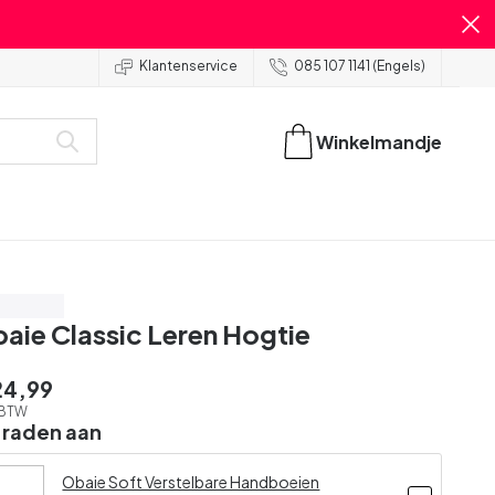
Klantenservice
085 107 1141 (Engels)
Winkelmandje
oor € 39
aie Classic Leren Hogtie
24,99
. BTW
 raden aan
Obaie Soft Verstelbare Handboeien