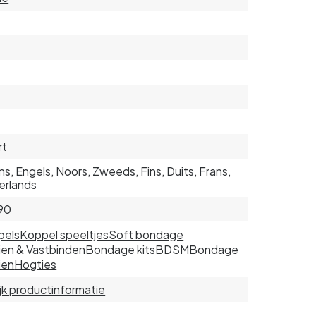
r
rt
s, Engels, Noors, Zweeds, Fins, Duits, Frans,
erlands
90
pels
Koppel speeltjes
Soft bondage
en & Vastbinden
Bondage kits
BDSM
Bondage
ien
Hogties
jk productinformatie