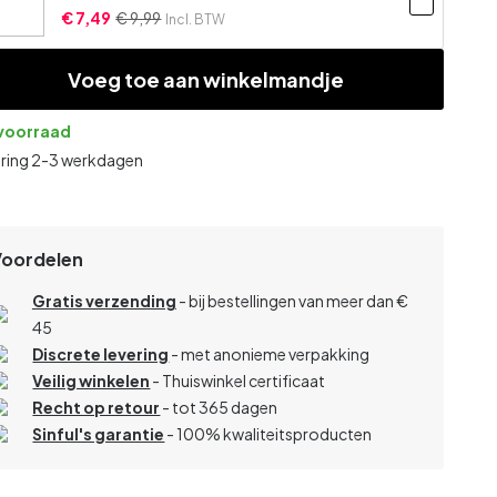
€ 7,49
€ 9,99
Incl. BTW
Voeg toe aan winkelmandje
voorraad
ering 2-3 werkdagen
Voordelen
Gratis verzending
- bij bestellingen van meer dan €
45
Discrete levering
- met anonieme verpakking
Veilig winkelen
- Thuiswinkel certificaat
Recht op retour
- tot 365 dagen
Sinful's garantie
- 100% kwaliteitsproducten