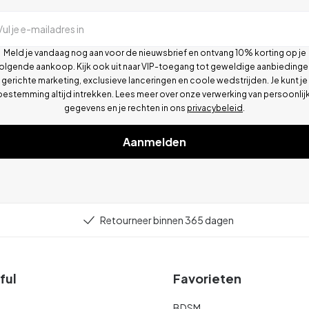
Vul je e-mailadres in
Meld je vandaag nog aan voor de nieuwsbrief en ontvang 10% korting op je
olgende aankoop. Kijk ook uit naar VIP-toegang tot geweldige aanbiedinge
gerichte marketing, exclusieve lanceringen en coole wedstrijden. Je kunt je
oestemming altijd intrekken. Lees meer over onze verwerking van persoonlij
gegevens en je rechten in ons
privacybeleid
.
Aanmelden
Retourneer binnen 365 dagen
ful
Favorieten
BDSM