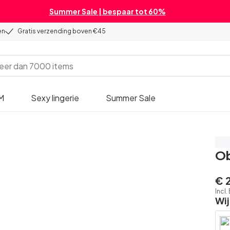
Summer Sale | bespaar tot 60%
en
Gratis verzending boven €45
M
Sexy lingerie
Summer Sale
3 v
Ob
€ 
Incl
Wij