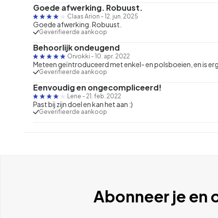
Goede afwerking. Robuust.
Claas Arion
-
12. jun. 2025
Goede afwerking. Robuust.
Geverifieerde aankoop
Behoorlijk ondeugend
Orvokki
-
10. apr. 2022
Meteen geïntroduceerd met enkel- en polsboeien, en is e
Geverifieerde aankoop
Eenvoudig en ongecompliceerd!
Lene
-
21. feb. 2022
Past bij zijn doel en kan het aan :)
Geverifieerde aankoop
Abonneer je en o