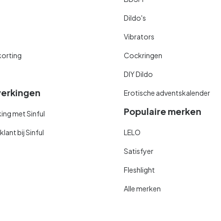
Dildo's
Vibrators
orting
Cockringen
DIY Dildo
erkingen
Erotische adventskalender
Populaire merken
ng met Sinful
ant bij Sinful
LELO
Satisfyer
Fleshlight
Alle merken