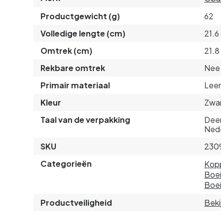
Productgewicht (g)
62
Volledige lengte (cm)
21.6
Omtrek (cm)
21.8
Rekbare omtrek
Nee
Primair materiaal
Lee
Kleur
Zwa
Taal van de verpakking
Deen
Ned
SKU
230
Categorieën
Kop
Boei
Boe
Productveiligheid
Beki