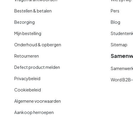
Bestellen & betalen
Pers
Bezorging
Blog
Mijn bestelling
Studentenk
Onderhoud & opbergen
Sitemap
Samenw
Retourneren
Defect product melden
Samenwerki
Privacybeleid
Word B2B-kl
Cookiebeleid
Algemene voorwaarden
Aankoop herroepen