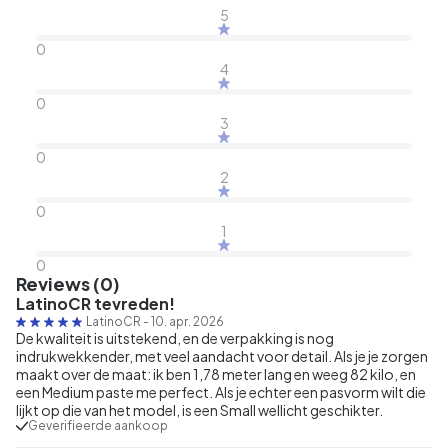
5
0
4
0
3
0
2
0
1
0
Reviews (0)
LatinoCR tevreden!
LatinoCR
-
10. apr. 2026
De kwaliteit is uitstekend, en de verpakking is nog
indrukwekkender, met veel aandacht voor detail. Als je je zorgen
maakt over de maat: ik ben 1,78 meter lang en weeg 82 kilo, en
een Medium paste me perfect. Als je echter een pasvorm wilt die
lijkt op die van het model, is een Small wellicht geschikter.
Geverifieerde aankoop