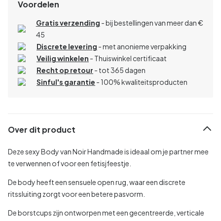
Voordelen
Gratis verzending
- bij bestellingen van meer dan €
45
Discrete levering
- met anonieme verpakking
Veilig winkelen
- Thuiswinkel certificaat
Recht op retour
- tot 365 dagen
Sinful's garantie
- 100% kwaliteitsproducten
Over dit product
Deze sexy Body van Noir Handmade is ideaal om je partner mee
te verwennen of voor een fetisjfeestje.
De body heeft een sensuele open rug, waar een discrete
ritssluiting zorgt voor een betere pasvorm.
De borstcups zijn ontworpen met een gecentreerde, verticale