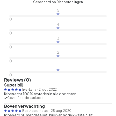
Gebaseerd op 0 beoordelingen
5
0
4
0
3
0
2
0
1
0
Reviews (0)
Super blij
Eva-Lena
-
2. oct. 2022
Ik ben echt 100% tevreden in alle opzichten.
Geverifieerde aankoop
Boven verwachting
Beatrice ornblad
-
25. aug. 2020
Ik ben erg blij met deze set, hij is van hoge kwaliteit, zit