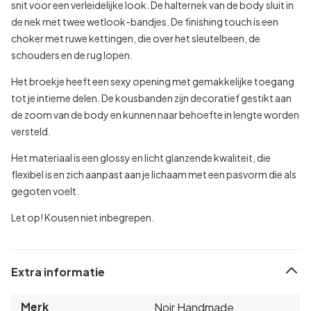
snit voor een verleidelijke look. De halternek van de body sluit in
de nek met twee wetlook-bandjes. De finishing touch is een
choker met ruwe kettingen, die over het sleutelbeen, de
schouders en de rug lopen.
Het broekje heeft een sexy opening met gemakkelijke toegang
tot je intieme delen. De kousbanden zijn decoratief gestikt aan
de zoom van de body en kunnen naar behoefte in lengte worden
versteld.
Het materiaal is een glossy en licht glanzende kwaliteit, die
flexibel is en zich aanpast aan je lichaam met een pasvorm die als
gegoten voelt.
Let op! Kousen niet inbegrepen.
Extra informatie
Merk
Noir Handmade