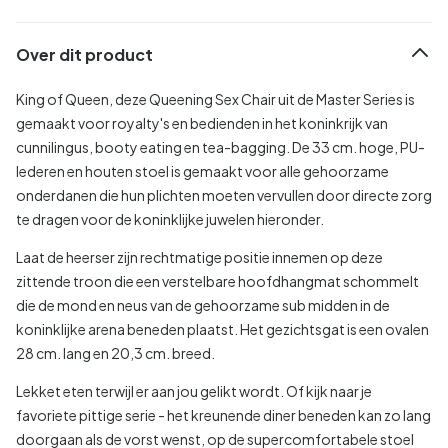
Over dit product
King of Queen, deze Queening Sex Chair uit de Master Series is
gemaakt voor royalty's en bedienden in het koninkrijk van
cunnilingus, booty eating en tea-bagging. De 33 cm. hoge, PU-
lederen en houten stoel is gemaakt voor alle gehoorzame
onderdanen die hun plichten moeten vervullen door directe zorg
te dragen voor de koninklijke juwelen hieronder.
Laat de heerser zijn rechtmatige positie innemen op deze
zittende troon die een verstelbare hoofdhangmat schommelt
die de mond en neus van de gehoorzame sub midden in de
koninklijke arena beneden plaatst. Het gezichtsgat is een ovalen
28 cm. lang en 20,3 cm. breed.
Lekket eten terwijl er aan jou gelikt wordt. Of kijk naar je
favoriete pittige serie - het kreunende diner beneden kan zo lang
doorgaan als de vorst wenst, op de supercomfortabele stoel