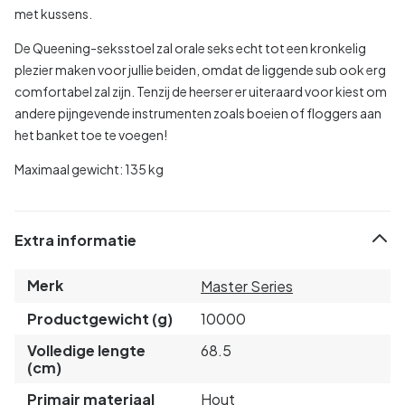
met kussens.
De Queening-seksstoel zal orale seks echt tot een kronkelig
plezier maken voor jullie beiden, omdat de liggende sub ook erg
comfortabel zal zijn. Tenzij de heerser er uiteraard voor kiest om
andere pijngevende instrumenten zoals boeien of floggers aan
het banket toe te voegen!
Maximaal gewicht: 135 kg
Extra informatie
Merk
Master Series
Productgewicht (g)
10000
Volledige lengte
68.5
(cm)
Primair materiaal
Hout