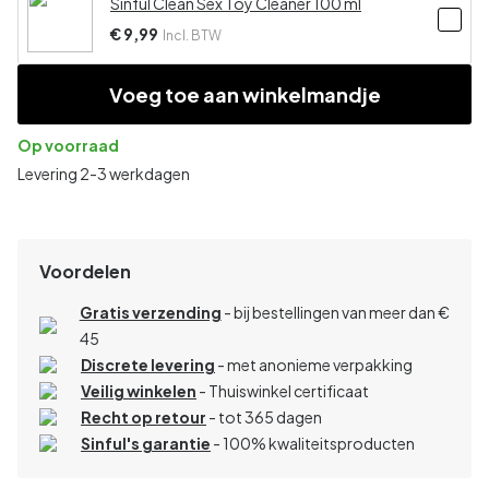
Sinful Clean Sex Toy Cleaner 100 ml
€ 9,99
Incl. BTW
Voeg toe aan winkelmandje
Op voorraad
Levering 2-3 werkdagen
Voordelen
Gratis verzending
- bij bestellingen van meer dan €
45
Discrete levering
- met anonieme verpakking
Veilig winkelen
- Thuiswinkel certificaat
Recht op retour
- tot 365 dagen
Sinful's garantie
- 100% kwaliteitsproducten