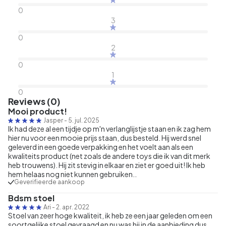
0
3
0
2
0
1
0
Reviews (0)
Mooi product!
Jasper
-
5. jul. 2025
Ik had deze al een tijdje op m'n verlanglijstje staan en ik zag hem
hier nu voor een mooie prijs staan, dus besteld. Hij werd snel
geleverd in een goede verpakking en het voelt aan als een
kwaliteits product (net zoals de andere toys die ik van dit merk
heb trouwens). Hij zit stevig in elkaar en ziet er goed uit! Ik heb
hem helaas nog niet kunnen gebruiken..
Geverifieerde aankoop
Bdsm stoel
Ari
-
2. apr. 2022
Stoel van zeer hoge kwaliteit, ik heb ze een jaar geleden om een
soortgelijke stoel gevraagd en nu was hij in de aanbieding dus