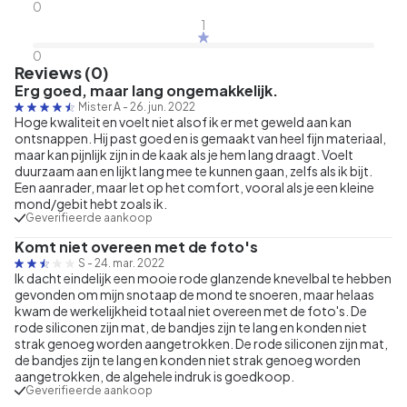
0
1
0
Reviews (0)
Erg goed, maar lang ongemakkelijk.
Mister A
-
26. jun. 2022
Hoge kwaliteit en voelt niet alsof ik er met geweld aan kan
ontsnappen. Hij past goed en is gemaakt van heel fijn materiaal,
maar kan pijnlijk zijn in de kaak als je hem lang draagt. Voelt
duurzaam aan en lijkt lang mee te kunnen gaan, zelfs als ik bijt.
Een aanrader, maar let op het comfort, vooral als je een kleine
mond/gebit hebt zoals ik.
Geverifieerde aankoop
Komt niet overeen met de foto's
S
-
24. mar. 2022
Ik dacht eindelijk een mooie rode glanzende knevelbal te hebben
gevonden om mijn snotaap de mond te snoeren, maar helaas
kwam de werkelijkheid totaal niet overeen met de foto's. De
rode siliconen zijn mat, de bandjes zijn te lang en konden niet
strak genoeg worden aangetrokken. De rode siliconen zijn mat,
de bandjes zijn te lang en konden niet strak genoeg worden
aangetrokken, de algehele indruk is goedkoop.
Geverifieerde aankoop