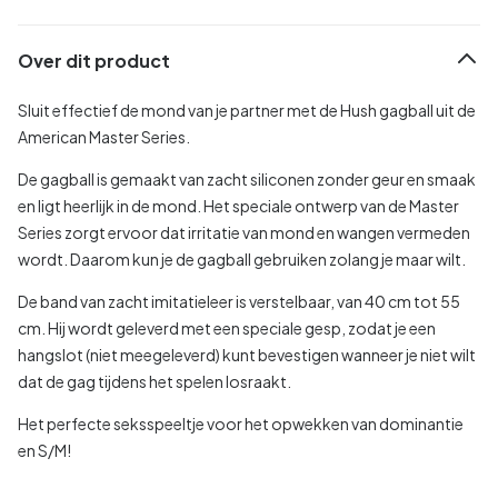
Over dit product
Sluit effectief de mond van je partner met de Hush gagball uit de
American Master Series.
De gagball is gemaakt van zacht siliconen zonder geur en smaak
en ligt heerlijk in de mond. Het speciale ontwerp van de Master
Series zorgt ervoor dat irritatie van mond en wangen vermeden
wordt. Daarom kun je de gagball gebruiken zolang je maar wilt.
De band van zacht imitatieleer is verstelbaar, van 40 cm tot 55
cm. Hij wordt geleverd met een speciale gesp, zodat je een
hangslot (niet meegeleverd) kunt bevestigen wanneer je niet wilt
dat de gag tijdens het spelen losraakt.
Het perfecte seksspeeltje voor het opwekken van dominantie
en S/M!