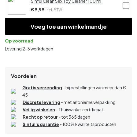
Sinful Clean Sex Toy Cleaner 100 ml
€ 9,99
Incl. BTW
Voeg toe aan winkelmandje
Op voorraad
Levering 2-3 werkdagen
Voordelen
Gratis verzending
- bij bestellingen van meer dan €
45
Discrete levering
- met anonieme verpakking
Veilig winkelen
- Thuiswinkel certificaat
Recht op retour
- tot 365 dagen
Sinful's garantie
- 100% kwaliteitsproducten