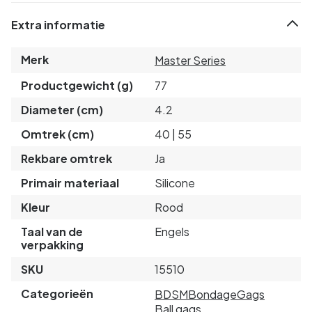
Extra informatie
Merk
Master Series
Productgewicht (g)
77
Diameter (cm)
4.2
Omtrek (cm)
40 | 55
Rekbare omtrek
Ja
Primair materiaal
Silicone
Kleur
Rood
Taal van de
Engels
verpakking
SKU
15510
Categorieën
BDSM
Bondage
Gags
Ball gags