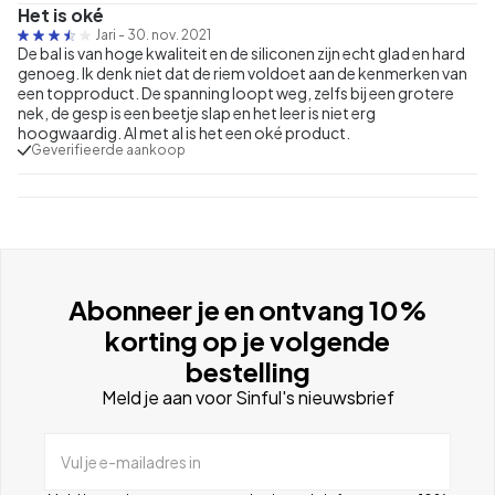
Het is oké
Jari
-
30. nov. 2021
De bal is van hoge kwaliteit en de siliconen zijn echt glad en hard
genoeg. Ik denk niet dat de riem voldoet aan de kenmerken van
een topproduct. De spanning loopt weg, zelfs bij een grotere
nek, de gesp is een beetje slap en het leer is niet erg
hoogwaardig. Al met al is het een oké product.
Geverifieerde aankoop
Abonneer je en ontvang 10%
korting op je volgende
bestelling
Meld je aan voor Sinful's nieuwsbrief
Vul je e-mailadres in