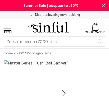
Summer Sale | bespaar tot 60%
Discrete levering en verpakking
MENU
WINKELMANDJE
Home
BDSM
Bondage
Gags