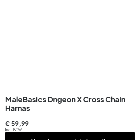
MaleBasics Dngeon X Cross Chain
Harnas
€ 59,99
Incl. BTW