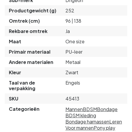
Sub-merk
Dngeon
Productgewicht (g)
252
Omtrek (cm)
96 | 138
Rekbare omtrek
Ja
Maat
One size
Primair materiaal
PU-leer
Andere materialen
Metaal
Kleur
Zwart
Taal van de
Engels
verpakking
SKU
45413
Categorieën
Mannen
BDSM
Bondage
BDSM kleding
Bondage harnassen
Leren
Voor mannen
Pony play