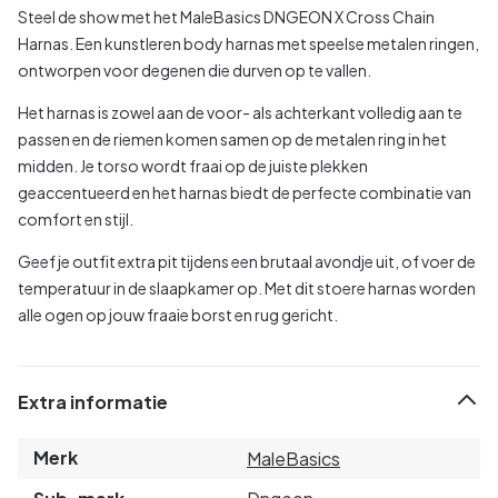
Steel de show met het MaleBasics DNGEON X Cross Chain
Harnas. Een kunstleren body harnas met speelse metalen ringen,
ontworpen voor degenen die durven op te vallen.
Het harnas is zowel aan de voor- als achterkant volledig aan te
passen en de riemen komen samen op de metalen ring in het
midden. Je torso wordt fraai op de juiste plekken
geaccentueerd en het harnas biedt de perfecte combinatie van
comfort en stijl.
Geef je outfit extra pit tijdens een brutaal avondje uit, of voer de
temperatuur in de slaapkamer op. Met dit stoere harnas worden
alle ogen op jouw fraaie borst en rug gericht.
Extra informatie
Merk
MaleBasics