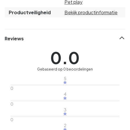
Pet play
Productveiligheid
Bekijk productinformatie
Reviews
0.0
Gebaseerd op 0 beoordelingen
5
0
4
0
3
0
2