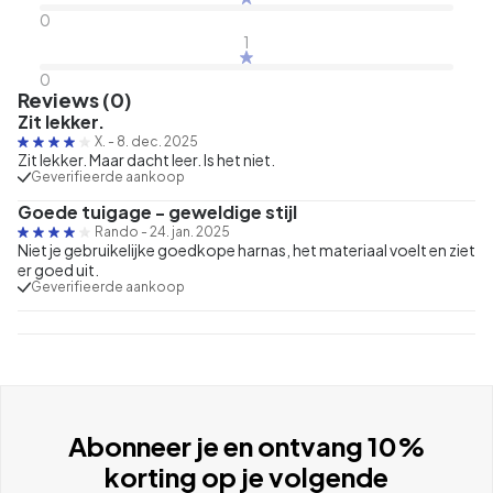
0
1
0
Reviews (0)
Zit lekker.
X.
-
8. dec. 2025
Zit lekker. Maar dacht leer. Is het niet.
Geverifieerde aankoop
Goede tuigage - geweldige stijl
Rando
-
24. jan. 2025
Niet je gebruikelijke goedkope harnas, het materiaal voelt en ziet
er goed uit.
Geverifieerde aankoop
Abonneer je en ontvang 10%
korting op je volgende