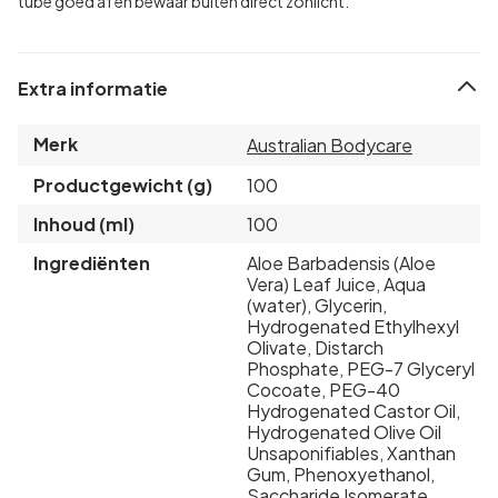
tube goed af en bewaar buiten direct zonlicht.
Extra informatie
Merk
Australian Bodycare
Productgewicht (g)
100
Inhoud (ml)
100
Ingrediënten
Aloe Barbadensis (Aloe
Vera) Leaf Juice, Aqua
(water), Glycerin,
Hydrogenated Ethylhexyl
Olivate, Distarch
Phosphate, PEG-7 Glyceryl
Cocoate, PEG-40
Hydrogenated Castor Oil,
Hydrogenated Olive Oil
Unsaponifiables, Xanthan
Gum, Phenoxyethanol,
Saccharide Isomerate,