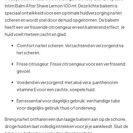
Intim Balm After Shave Lemon 100 ml. Deze lichte balsem is
speciaal ontwikkeld voor een optimale huidverzorging na het
scheren en wordt snel door de huid opgenomen. De balsem
heeft een verfrissende citroengeur en een kalmerend effect. Je
huid voelt meteen zacht en glad.
Comfort na het scheren: Verzachtend en verzorgend na
het scheren.
Frisse citrusgeur: Frisse citroengeur voor een verfrissend
gevoel.
Voedend en verzorgend: met aloë vera, panthenol en
vitamine E voor een zachte, soepele huid.
Een essential voor dagelijks gebruik: een handige tube
voor dagelijks gebruik thuis of onderweg.
Breng na het ontharen een dun laagje balsem aan op de schone,
droge huid en laat volledig intrekken voor je je aankleedt. Sluit de