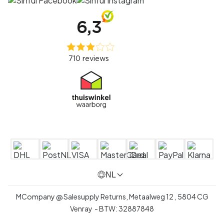
NL
MCompany @ Salesupply Returns,
Metaalweg 12
,
5804 CG
Venray
- BTW:
32887848