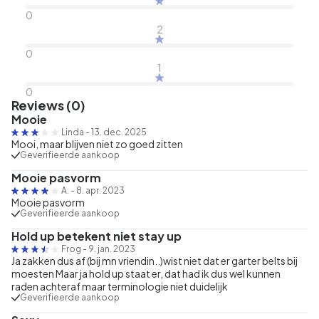
0
2
0
1
0
Reviews (0)
Mooie
Linda
-
13. dec. 2025
Mooi, maar blijven niet zo goed zitten
Geverifieerde aankoop
Mooie pasvorm
A.
-
8. apr. 2023
Mooie pasvorm
Geverifieerde aankoop
Hold up betekent niet stay up
Frog
-
9. jan. 2023
Ja zakken dus af (bij mn vriendin..)wist niet dat er garter belts bij
moesten Maar ja hold up staat er, dat had ik dus wel kunnen
raden achteraf maar terminologie niet duidelijk
Geverifieerde aankoop