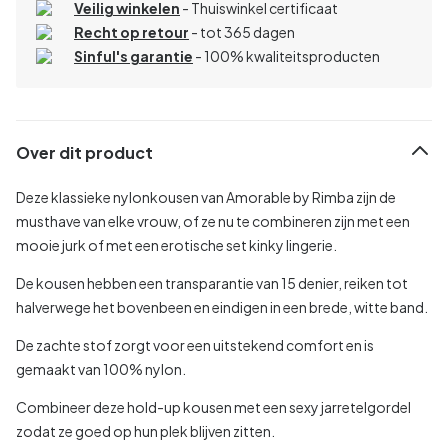
Veilig winkelen
- Thuiswinkel certificaat
Recht op retour
- tot 365 dagen
Sinful's garantie
- 100% kwaliteitsproducten
Over dit product
Deze klassieke nylonkousen van Amorable by Rimba zijn de
musthave van elke vrouw, of ze nu te combineren zijn met een
mooie jurk of met een erotische set kinky lingerie.
De kousen hebben een transparantie van 15 denier, reiken tot
halverwege het bovenbeen en eindigen in een brede, witte band.
De zachte stof zorgt voor een uitstekend comfort en is
gemaakt van 100% nylon.
Combineer deze hold-up kousen met een sexy jarretelgordel
zodat ze goed op hun plek blijven zitten.