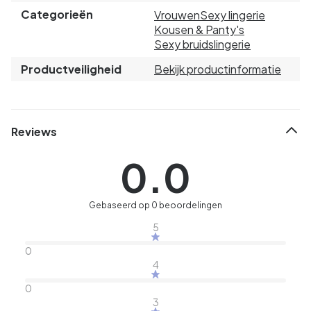
Categorieën
Vrouwen
Sexy lingerie
Kousen & Panty's
Sexy bruidslingerie
Productveiligheid
Bekijk productinformatie
Reviews
0.0
Gebaseerd op 0 beoordelingen
5
0
4
0
3