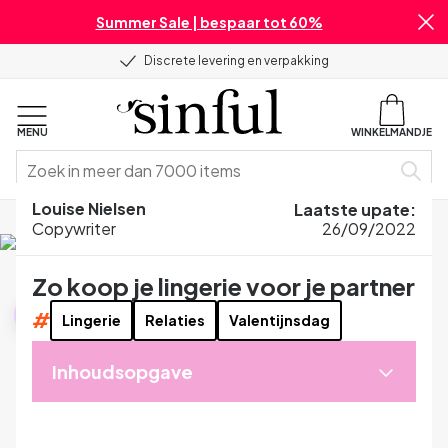
Summer Sale | bespaar tot 60%
Discrete levering en verpakking
MENU
WINKELMANDJE
Louise Nielsen
Laatste upate
:
Home
Blog
Productgidsen
Zo koop je lingerie voor je partner
Copywriter
26/09/2022
Zo koop je lingerie voor je partner
Productgidsen
#
Lingerie
Relaties
Valentijnsdag
Inhoudsopgave