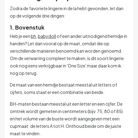
Zodra de favoriete lingerie in de la hebt gevonden, let dan
op de volgende drie dingen:
1. Bovenstuk
Heb je een
bh
,
babydoll
of een ander uitnodigend hemdje in
handen? Let dan vooral op de maat, omdat die op
verschillende manieren benoemd kan worden genoemd.
Om de verwarring compleet te maken, is dit soort lingerie
ook nog eens verkrijgbaar in 'One Size' maar daar kom ik
nog op terug.
De maat van een hemdje bestaat meestal uit letters of
cijfers, soms staat er een combinatie van beide.
BH-maten bestaan meestal uit een letter en een cijfer. De
omtrek wordt gemeten in centimeters (bijv. 75, 80 of 85)
en het volume van de buste wordt aangegeven met een
cupmaat: de letters A tot H. Onthoud beide om de juiste
maat te vinden.