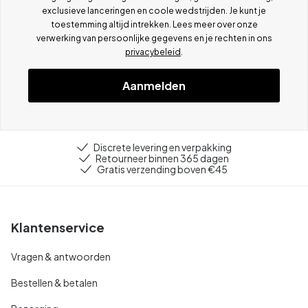
exclusieve lanceringen en coole wedstrijden. Je kunt je
toestemming altijd intrekken. Lees meer over onze
verwerking van persoonlijke gegevens en je rechten in ons
privacybeleid
.
Aanmelden
Discrete levering en verpakking
Retourneer binnen 365 dagen
Gratis verzending boven €45
Klantenservice
Vragen & antwoorden
Bestellen & betalen