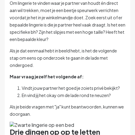
Om lingerie te vinden waar je partner van houdt én direct
aan wil trekken, moet je een beetje speurwerk verrichten
voordat je het in je winkelmandje doet.
Zoek eerst uit of er
bepaalde lingerie is die je partner heel vaak draagt.
Is het een
specifieke bh? Zijn het slipjes met een hoge taille? Heeft het
een bepaalde kleur?
Als je dat eenmaal hebt in beeld hebt, is het de volgende
stap om eens op onderzoek te gaan in de lade met
ondergoed.
Maar vraag jezelf het volgende af:
Vindt jouw partner het goed je zoiets privé bekijkt?
En vind jij het okay om de lade rond te neuzen?
Als je beide vragen met "ja" kunt beantwoorden, kunnen we
doorgaan.
Drie dingen op op te letten