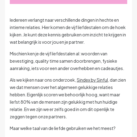
Iedereen verlangt naar verschillende dingen in hechte en
intieme relaties. Hier komen de vijf liefdestalen om de hoek
kijken. Je kunt deze kennis gebruiken om inzicht te krijgen in
wat belangrijk is voor jou en je partner.
Mischien ken je de vijf liefdestalen al: woorden van
bevestiging, quality time samen doorbrengen, fysieke
aanraking, iets voor een ander overhebben en cadeautjes.
Als we kijken naar ons onderzoek,
Sindex by Sinful
, dan zien
we dat mensen over het algemeen gelukkige relaties
hebben. Eigenlijk scoren we behoorlijk hoog, want maar
liefst 80% van de mensen zijn gelukkig met hun huidige
relatie. En we zijn we er zelfs goed in om dit openlijk te
zeggen tegen onze partners.
Maar welke taal van de liefde gebruiken we het meest?