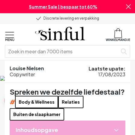
Summer Sale | bespaar tot 60%
Discrete levering en verpakking
MENU
WINKELMANDJE
Home
Blog
Seksuele Gezondheid
Louise Nielsen
Laatste upate
:
Spreken we dezelfde liefdestaal?
Copywriter
17/08/2023
Spreken we dezelfde liefdestaal?
Seksuele Gezondheid
#
Body & Wellness
Relaties
Buiten de slaapkamer
Inhoudsopgave