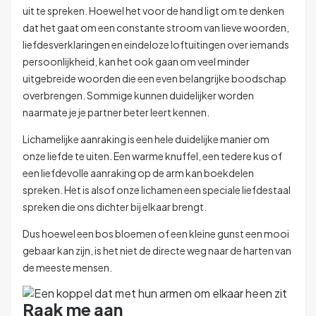
uit te spreken. Hoewel het voor de hand ligt om te denken
dat het gaat om een constante stroom van lieve woorden,
liefdesverklaringen en eindeloze loftuitingen over iemands
persoonlijkheid, kan het ook gaan om veel minder
uitgebreide woorden die een even belangrijke boodschap
overbrengen. Sommige kunnen duidelijker worden
naarmate je je partner beter leert kennen.
Lichamelijke aanraking is een hele duidelijke manier om
onze liefde te uiten. Een warme knuffel, een tedere kus of
een liefdevolle aanraking op de arm kan boekdelen
spreken. Het is alsof onze lichamen een speciale liefdestaal
spreken die ons dichter bij elkaar brengt.
Dus hoewel een bos bloemen of een kleine gunst een mooi
gebaar kan zijn, is het niet de directe weg naar de harten van
de meeste mensen.
Raak me aan