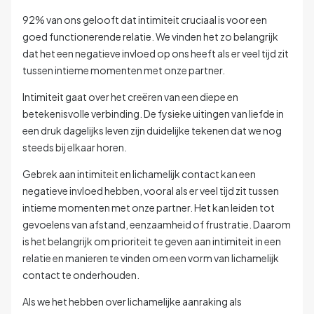
92% van ons gelooft dat intimiteit cruciaal is voor een
goed functionerende relatie. We vinden het zo belangrijk
dat het een negatieve invloed op ons heeft als er veel tijd zit
tussen intieme momenten met onze partner.
Intimiteit gaat over het creëren van een diepe en
betekenisvolle verbinding. De fysieke uitingen van liefde in
een druk dagelijks leven zijn duidelijke tekenen dat we nog
steeds bij elkaar horen.
Gebrek aan intimiteit en lichamelijk contact kan een
negatieve invloed hebben, vooral als er veel tijd zit tussen
intieme momenten met onze partner. Het kan leiden tot
gevoelens van afstand, eenzaamheid of frustratie. Daarom
is het belangrijk om prioriteit te geven aan intimiteit in een
relatie en manieren te vinden om een vorm van lichamelijk
contact te onderhouden.
Als we het hebben over lichamelijke aanraking als