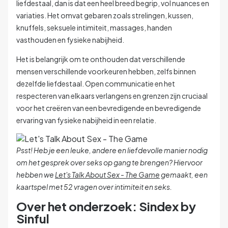
liefdestaal, dan is dat een heel breed begrip, vol nuances en
variaties. Het omvat gebaren zoals strelingen, kussen,
knuffels, seksuele intimiteit, massages, handen
vasthouden en fysieke nabijheid.
Het is belangrijk om te onthouden dat verschillende
mensen verschillende voorkeuren hebben, zelfs binnen
dezelfde liefdestaal. Open communicatie en het
respecteren van elkaars verlangens en grenzen zijn cruciaal
voor het creëren van een bevredigende en bevredigende
ervaring van fysieke nabijheid in een relatie.
Psst! Heb je een leuke, andere en liefdevolle manier nodig
om het gesprek over seks op gang te brengen? Hiervoor
hebben we
Let's Talk About Sex - The Game
gemaakt, een
kaartspel met 52 vragen over intimiteit en seks.
Over het onderzoek: Sindex by
Sinful