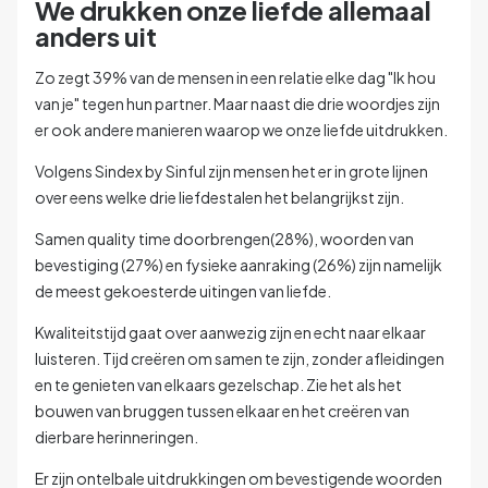
We drukken onze liefde allemaal
anders uit
Zo zegt 39% van de mensen in een relatie elke dag "Ik hou
van je" tegen hun partner. Maar naast die drie woordjes zijn
er ook andere manieren waarop we onze liefde uitdrukken.
Volgens Sindex by Sinful zijn mensen het er in grote lijnen
over eens welke drie liefdestalen het belangrijkst zijn.
Samen quality time doorbrengen(28%), woorden van
bevestiging (27%) en fysieke aanraking (26%) zijn namelijk
de meest gekoesterde uitingen van liefde.
Kwaliteitstijd gaat over aanwezig zijn en echt naar elkaar
luisteren. Tijd creëren om samen te zijn, zonder afleidingen
en te genieten van elkaars gezelschap. Zie het als het
bouwen van bruggen tussen elkaar en het creëren van
dierbare herinneringen.
Er zijn ontelbale uitdrukkingen om bevestigende woorden