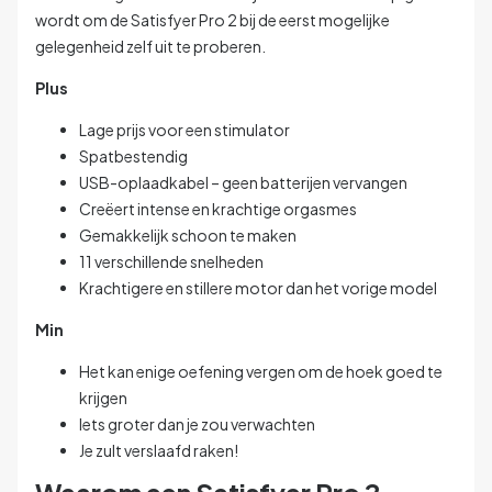
wordt om de Satisfyer Pro 2 bij de eerst mogelijke
gelegenheid zelf uit te proberen.
Plus
Lage prijs voor een stimulator
Spatbestendig
USB-oplaadkabel – geen batterijen vervangen
Creëert intense en krachtige orgasmes
Gemakkelijk schoon te maken
11 verschillende snelheden
Krachtigere en stillere motor dan het vorige model
Min
Het kan enige oefening vergen om de hoek goed te
krijgen
Iets groter dan je zou verwachten
Je zult verslaafd raken!
Waarom een Satisfyer Pro 2