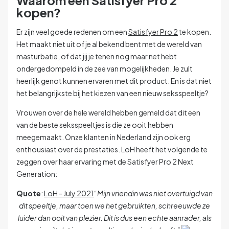
kopen?
Er zijn veel goede redenen om een
Satisfyer Pro 2
te kopen.
Het maakt niet uit of je al bekend bent met de wereld van
masturbatie, of dat jij je tenen nog maar net hebt
ondergedompeld in de zee van mogelijkheden. Je zult
heerlijk genot kunnen ervaren met dit product. En is dat niet
het belangrijkste bij het kiezen van een nieuw seksspeeltje?
Vrouwen over de hele wereld hebben gemeld dat dit een
van de beste seksspeeltjes is die ze ooit hebben
meegemaakt. Onze klanten in Nederland zijn ook erg
enthousiast over de prestaties. LoH heeft het volgende te
zeggen over haar ervaring met de Satisfyer Pro 2 Next
Generation:
Quote
:
LoH - July 2021
“
Mijn vriendin was niet overtuigd van
dit speeltje, maar toen we het gebruikten, schreeuwde ze
luider dan ooit van plezier. Dit is dus een echte aanrader, als