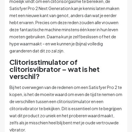
moeilijk vindt om een clitorisorgasme te bereiken, de
Satisfyer Pro 2 Next Generation kan je kennis laten maken
met een nieuwe kant van genot, anders dan wat je eerder
hebt ervaren. Precies om deze reden zouden alle vrouwen
deze fantastische machine minstens één keer in hun leven
moeten gebruiken. Daarna kun je zelf beslissen of het de
hype waarmaakt – en we kunnen je (bijna) volledig
garanderen dat dit zo zal zijn.
Clitorisstimulator of
clitorisvibrator – wat is het
verschil?
Bij het overwegen van de redenen om een Satisfyer Pro 2 te
kopen, is het de moeite waard om even de tijd te nemen om
de verschillen tussen een clitorisstimulator en een
clitorisvibrator te bekijken. Dit is essentieel om te begrijpen
wat dit product zo uniek en het proberen waard maakt,
zelfs als je misschien heel blij bent met je oude vertrouwde
vibrator.