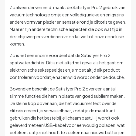
Zoals eerder vermeld, maakt de Satisfyer Pro 2 gebruik van
vacuümtechnologie om je een volledig unieke en enigszins
andere vorm van plezier en sensatie rond je clitoris te geven.
Maar er zijn andere technische aspecten die ook wat tijd in
de schijnwerpers verdienen voordat we tot onze conclusie
komen.
Zo is het een enorm voordeel dat de Satisfyer Pro 2
spatwaterdicht is. Dit is niet altijd het geval als het gaat om
elektronische seksspeeltjes en je moet altijd elk product
controleren voordat je nat en wild wordt onder de douche.
Bovendien beschikt de Satisfyer Pro 2 over een aantal
slimme functies die hem in plaats van goed subliem maken.
De kleine kop bovenaan, die het vacuümeffect over de
clitoris creëert, is verwisselbaar, zodat je de maat kunt
gebruiken die het beste bij je lichaam past. Hij wordt ook
geleverd met een USB-kabel voor eenvoudig opladen, wat
betekent dat je niet hoeft te zoeken naar nieuwe batterijen