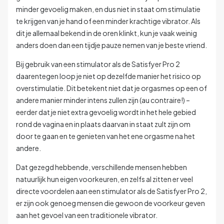
minder gevoelig maken, en dus niet in staat om stimulatie
te krijgen van je hand of een minder krachtige vibrator. Als
dit je allemaal bekend in de oren klinkt, kun je vaak weinig
anders doen dan een tijdje pauze nemen van je beste vriend.
Bij gebruik van een stimulator als de Satisfyer Pro 2
daarentegen loop je niet op dezelfde manier het risico op
overstimulatie. Dit betekent niet dat je orgasmes op een of
andere manier minder intens zullen zijn (au contraire!) –
eerder dat je niet extra gevoelig wordt in het hele gebied
rond de vagina en in plaats daarvan in staat zult zijn om
door te gaan en te genieten van het ene orgasme na het
andere.
Dat gezegd hebbende, verschillende mensen hebben
natuurlijk hun eigen voorkeuren, en zelfs al zitten er veel
directe voordelen aan een stimulator als de Satisfyer Pro 2,
er zijn ook genoeg mensen die gewoon de voorkeur geven
aan het gevoel van een traditionele vibrator.