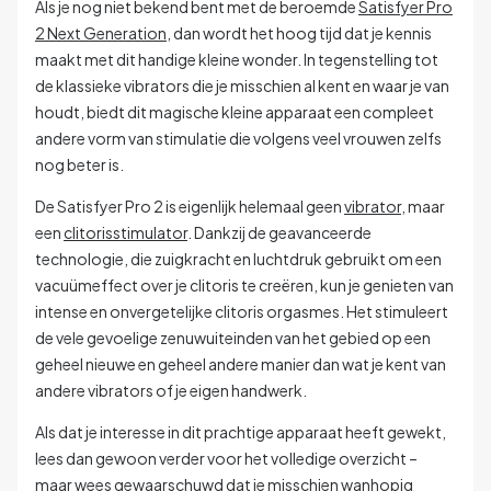
Als je nog niet bekend bent met de beroemde
Satisfyer Pro
2 Next Generation
, dan wordt het hoog tijd dat je kennis
maakt met dit handige kleine wonder. In tegenstelling tot
de klassieke vibrators die je misschien al kent en waar je van
houdt, biedt dit magische kleine apparaat een compleet
andere vorm van stimulatie die volgens veel vrouwen zelfs
nog beter is.
De Satisfyer Pro 2 is eigenlijk helemaal geen
vibrator
, maar
een
clitorisstimulator
. Dankzij de geavanceerde
technologie, die zuigkracht en luchtdruk gebruikt om een
vacuümeffect over je clitoris te creëren, kun je genieten van
intense en onvergetelijke clitoris orgasmes. Het stimuleert
de vele gevoelige zenuwuiteinden van het gebied op een
geheel nieuwe en geheel andere manier dan wat je kent van
andere vibrators of je eigen handwerk.
Als dat je interesse in dit prachtige apparaat heeft gewekt,
lees dan gewoon verder voor het volledige overzicht –
maar wees gewaarschuwd dat je misschien wanhopig