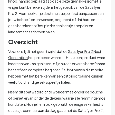
knop, handig geplaatst zodat je deze gemakkelijk met je
vinger kunt bereiken tijdens het gebruik van de Satisfyer
Pro 2. Hiermee kun je de stimulatie perfect aanpassen aan
jouw behoeften en wensen, ongeacht of dat hard en snel
gaan betekent of het plezier een beetje soepeler en
langzamer naar boven halen.
Overzicht
Voor ons lijdt het geen twijfel dat de
Satisfyer Pro 2 Next
Generation
het proberen waard is. Het is een product waar
iedereen van kan genieten, of je nu een ervaren beoefenaar
bent of een complete beginner. Zelfs vrouwen die moeite
hebben met het bereiken van een clitorisorgasme kunnen
veel uit dit handige seksspeeltje halen.
Neem dit spatwaterdichte wonder mee onder de douche
of geniet ervan onder de dekens waar je alle remmingen los
kunt laten. Hoe je hem ook gebruikt, de enige zekerheid is
dat als je eenmaal aan de slag gaat met de Satisfyer Pro 2,