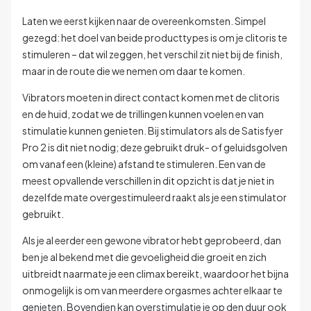
Laten we eerst kijken naar de overeenkomsten. Simpel
gezegd: het doel van beide producttypes is om je clitoris te
stimuleren – dat wil zeggen, het verschil zit niet bij de finish,
maar in de route die we nemen om daar te komen.
Vibrators moeten in direct contact komen met de clitoris
en de huid, zodat we de trillingen kunnen voelen en van
stimulatie kunnen genieten. Bij stimulators als de Satisfyer
Pro 2 is dit niet nodig; deze gebruikt druk- of geluidsgolven
om vanaf een (kleine) afstand te stimuleren. Een van de
meest opvallende verschillen in dit opzicht is dat je niet in
dezelfde mate overgestimuleerd raakt als je een stimulator
gebruikt.
Als je al eerder een gewone vibrator hebt geprobeerd, dan
ben je al bekend met die gevoeligheid die groeit en zich
uitbreidt naarmate je een climax bereikt, waardoor het bijna
onmogelijk is om van meerdere orgasmes achter elkaar te
genieten. Bovendien kan overstimulatie je op den duur ook