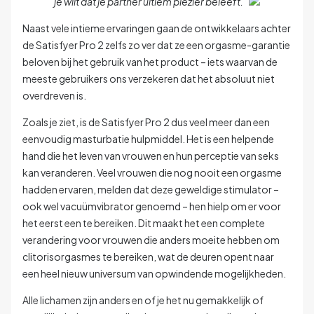
je wilt dat je partner ultiem plezier beleeft.”
Naast vele intieme ervaringen gaan de ontwikkelaars achter
de Satisfyer Pro 2 zelfs zo ver dat ze een orgasme-garantie
beloven bij het gebruik van het product – iets waarvan de
meeste gebruikers ons verzekeren dat het absoluut niet
overdreven is.
Zoals je ziet, is de Satisfyer Pro 2 dus veel meer dan een
eenvoudig masturbatie hulpmiddel. Het is een helpende
hand die het leven van vrouwen en hun perceptie van seks
kan veranderen. Veel vrouwen die nog nooit een orgasme
hadden ervaren, melden dat deze geweldige stimulator –
ook wel vacuümvibrator genoemd – hen hielp om er voor
het eerst een te bereiken. Dit maakt het een complete
verandering voor vrouwen die anders moeite hebben om
clitorisorgasmes te bereiken, wat de deuren opent naar
een heel nieuw universum van opwindende mogelijkheden.
Alle lichamen zijn anders en of je het nu gemakkelijk of