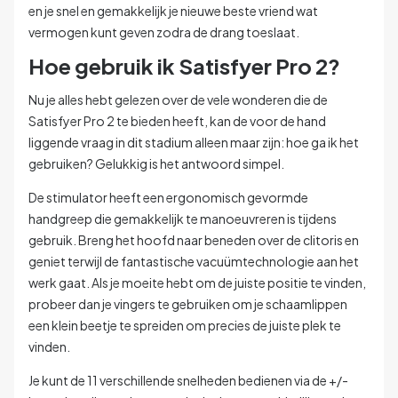
en je snel en gemakkelijk je nieuwe beste vriend wat
vermogen kunt geven zodra de drang toeslaat.
Hoe gebruik ik Satisfyer Pro 2?
Nu je alles hebt gelezen over de vele wonderen die de
Satisfyer Pro 2 te bieden heeft, kan de voor de hand
liggende vraag in dit stadium alleen maar zijn: hoe ga ik het
gebruiken? Gelukkig is het antwoord simpel.
De stimulator heeft een ergonomisch gevormde
handgreep die gemakkelijk te manoeuvreren is tijdens
gebruik. Breng het hoofd naar beneden over de clitoris en
geniet terwijl de fantastische vacuümtechnologie aan het
werk gaat. Als je moeite hebt om de juiste positie te vinden,
probeer dan je vingers te gebruiken om je schaamlippen
een klein beetje te spreiden om precies de juiste plek te
vinden.
Je kunt de 11 verschillende snelheden bedienen via de +/-