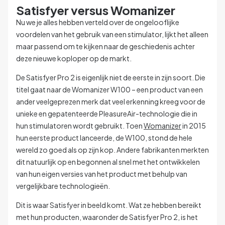
Satisfyer versus Womanizer
Nu we je alles hebben verteld over de ongelooflijke
voordelen van het gebruik van een stimulator, lijkt het alleen
maar passend om te kijken naar de geschiedenis achter
deze nieuwe koploper op de markt.
De Satisfyer Pro 2 is eigenlijk niet de eerste in zijn soort. Die
titel gaat naar de Womanizer W100 – een product van een
ander veelgeprezen merk dat veel erkenning kreeg voor de
unieke en gepatenteerde PleasureAir-technologie die in
hun stimulatoren wordt gebruikt. Toen
Womanizer
in 2015
hun eerste product lanceerde, de W100, stond de hele
wereld zo goed als op zijn kop. Andere fabrikanten merkten
dit natuurlijk op en begonnen al snel met het ontwikkelen
van hun eigen versies van het product met behulp van
vergelijkbare technologieën.
Dit is waar Satisfyer in beeld komt. Wat ze hebben bereikt
met hun producten, waaronder de Satisfyer Pro 2, is het