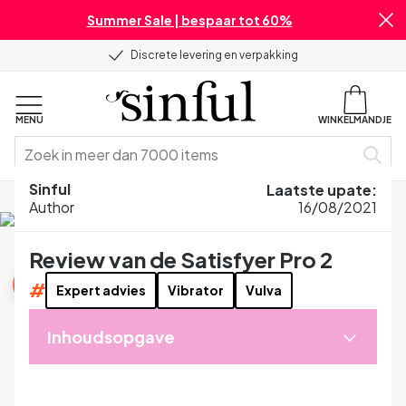
Summer Sale | bespaar tot 60%
Discrete levering en verpakking
MENU
WINKELMANDJE
Sinful
Laatste upate
:
Home
Blog
Reviews
Review van de Satisfyer Pro 2
Author
16/08/2021
Review van de Satisfyer Pro 2
Reviews
#
Expert advies
Vibrator
Vulva
Inhoudsopgave