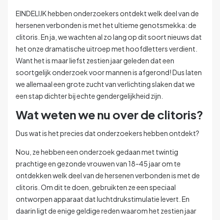
EINDELIJK hebben onderzoekers ontdekt welk deel van de
hersenen verbonden is met het ultieme genotsmekka: de
clitoris. En ja, we wachten al zo lang op dit soort nieuws dat
het onze dramatische uitroep met hoofdletters verdient.
Want het is maar liefst zestien jaar geleden dat een
soortgelijk onderzoek voor mannen is afgerond!
Dus laten
we allemaal een grote zucht van verlichting slaken dat we
een stap dichter bij echte gendergelijkheid zijn.
Wat weten we nu over de clitoris?
Dus wat is het precies dat onderzoekers hebben ontdekt?
Nou, ze hebben een onderzoek gedaan met twintig
prachtige en gezonde vrouwen van 18-45 jaar om te
ontdekken welk deel van de hersenen verbonden is met de
clitoris.
Om dit te doen, gebruikten ze een speciaal
ontworpen apparaat dat luchtdrukstimulatie levert. En
daarin ligt de enige geldige reden waarom het zestien jaar