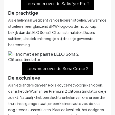
Lees meer over de Satisfyer Pro 2
De prachtige
Als je helemaal weg bent van de lederen stoelen, verwarmde
stoelen en een glanzend BMW-logo op de motorkap,
bekijk dan de
LELO Sona 2 Clitorisstimulator
. Deze is
subliem, klassiek en brengt je altijd naar je gewenste
bestemming.
Lees meer over de Sona Cruise 2
De exclusieve
Als niets anders dan een Rolls Royce het voor je kan doen,
dan is het de
Womanizer Premium 2 Clitorisstimulator
die je
zoekt. Natuurlijk hebben slechts enkelen van ons er een die
thuis in de garage staat, en een kleinere auto zou de klus
nog steeds kunnen klaren. Maar de kwaliteit, het design en