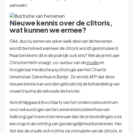
aanraakt.
Nieuwe kennis over de clitoris,
wat kunnen we ermee?
Oké, dus nu weten we zeker welk deel van de hersenen
wordt beïnvloed wanneer de clitoris wordt gestimuleerd.
Maar betekent dit in de praktijk ook iets?
Wel als je het aan
Christine Heim vraagt, co-auteur van de
studie
en
hoogleraar medische psychologie aan het Charité
Universitair Ziekenhuis in Berlijn. Ze vertelt AFP dat deze
nieuwe kennis kan worden gebruikt bij de behandeling van
zowel trauma als seksuele disfunctie.
Astrid Højgaard (hoofdarts van het onderzoekscentrum
voor seksuologie van het universiteitsziekenhuis van
Aalborg) gaf in een interview aan dat deze bevindingen ook
een stap in de richting van gendergelijkheid betekenen.
Het
feit dat de studie zich richtte op stimulatie van de clitoris, in