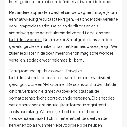
heeft geduurd om tot een definitief antwoord te komen.
Met andere apparaten was het simpelweg niet mogelijk om
een nauwkeurig resultaat te krijgen. Het onderzoek vereiste
een ultraprecieze stimulatie van de clitoris en er is
simpelweg geen beter hulpmiddel voor dit doel dan
een
luchtdrukvibrator
.
Nu zijn we bij Sinful grote fans van deze
geweldige pleziermaker, maar het kan nieuw voor je zijn. We
zullen iets later in de post meer over dit magische wonder
vertellen, zodat je weer helemaal bij bent.
Terugkomend op de vrouwen. Terwijl ze
luchtdrukstimulatie ervoeren, werd hun hersenactiviteit
gevolgd door een MRI-scanner. De scans onthulden dat de
clitoris verband hield met wat bekend staat als de
somatosensorische cortex van de hersenen.
Dit is het deel
van de hersenen dat zintuiglijke informatie registreert,
zoals aanraking. Wanneer je de clitoris (of de penis
trouwens) aanraakt, licht in feite hetzelfde deel van de
hersenen op als wanneer je bijvoorbeeld de heupen