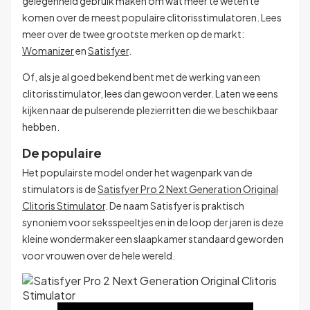
gelegenheid gebruik maken om wat meer te weten te
komen over de meest populaire clitorisstimulatoren. Lees
meer over de twee grootste merken op de markt:
Womanizer
en
Satisfyer
.
Of, als je al goed bekend bent met de werking van een
clitorisstimulator, lees dan gewoon verder. Laten we eens
kijken naar de pulserende plezierritten die we beschikbaar
hebben.
De populaire
Het populairste model onder het wagenpark van de
stimulators is de
Satisfyer Pro 2 Next Generation Original
Clitoris Stimulator
. De naam Satisfyer is praktisch
synoniem voor seksspeeltjes en in de loop der jaren is deze
kleine wondermaker een slaapkamer standaard geworden
voor vrouwen over de hele wereld.