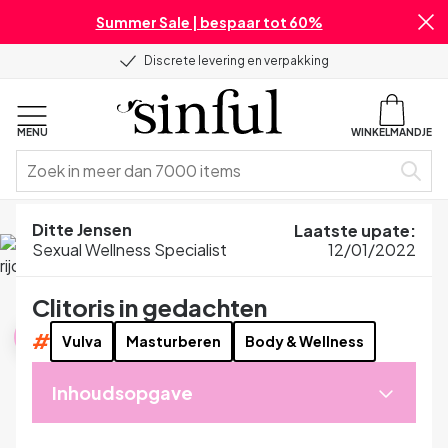
Summer Sale | bespaar tot 60%
Discrete levering en verpakking
MENU
WINKELMANDJE
Home
Blog
Seksuele Gezondheid
Clitoris in gedachten
Ditte Jensen
Laatste upate
:
Sexual Wellness Specialist
12/01/2022
Clitoris in gedachten
Seksuele Gezondheid
#
Vulva
Masturberen
Body & Wellness
Inhoudsopgave