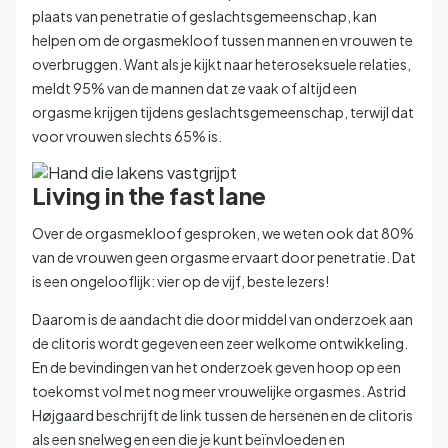
plaats van penetratie of geslachtsgemeenschap, kan
helpen om de orgasmekloof tussen mannen en vrouwen te
overbruggen.
Want a
ls je kijkt naar heteroseksuele relaties,
meldt 95% van de mannen dat ze vaak of altijd een
orgasme krijgen tijdens geslachtsgemeenschap, terwijl dat
voor vrouwen slechts 65% is.
Living in the fast lane
Over de orgasmekloof gesproken, we weten ook dat 80%
van de vrouwen geen orgasme ervaart door penetratie. Dat
is een ongelooflijk: vier op de vijf, beste lezers!
Daarom is de aandacht die door middel van onderzoek aan
de clitoris wordt gegeven een zeer welkome ontwikkeling.
En de bevindingen van het onderzoek geven hoop op een
toekomst vol met nog meer vrouwelijke orgasmes.
Astrid
Højgaard beschrijft de link tussen de hersenen en de clitoris
als een snelweg en een die je kunt beïnvloeden en