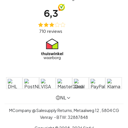
NL
MCompany @ Salesupply Returns,
Metaalweg 12
,
5804 CG
Venray
- BTW:
32887848
Copyright © 2008-2026 Sinful