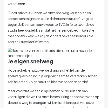
verbeteren.
"Door prikkels kunnen we onze snelweg versterken en
sensorische signalen tot in de hersenen sturen", zegt ze
tegen
de Deense nieuwswebsite TV2.
In feite toonde de
studie heel duidelijk aan dat het hersengebied in kwestie
meer ontwikkeld was bij de onderzoeksdeelnemers die
zeer seksueel actief waren.
Je eigen snelweg
Hopelijk heb je nu zowel de drang als het lef om de
snelwegverbinding in je eigen lichaam te versterken. Ik ben
zelf helemaal volgetankt en klaar voor een roadtrip!
Maar voordat we een kijkje nemen bij de selectie van
voertuigen die we tot onze beschikking hebben om ons op
de snelle weg te brengen, wil je misschien eerst van deze