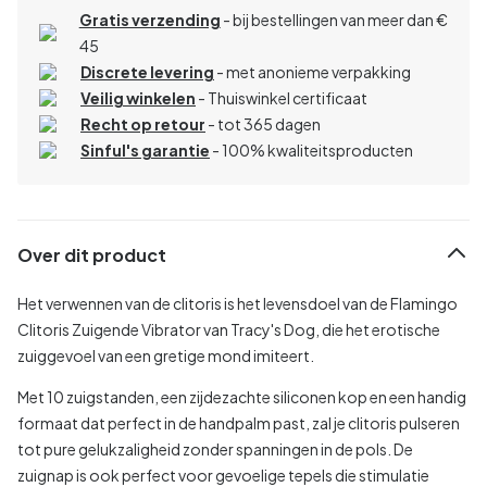
Gratis verzending
- bij bestellingen van meer dan €
45
Discrete levering
- met anonieme verpakking
Veilig winkelen
- Thuiswinkel certificaat
Recht op retour
- tot 365 dagen
Sinful's garantie
- 100% kwaliteitsproducten
Over dit product
Het verwennen van de clitoris is het levensdoel van de Flamingo
Clitoris Zuigende Vibrator van Tracy's Dog, die het erotische
zuiggevoel van een gretige mond imiteert.
Met 10 zuigstanden, een zijdezachte siliconen kop en een handig
formaat dat perfect in de handpalm past, zal je clitoris pulseren
tot pure gelukzaligheid zonder spanningen in de pols. De
zuignap is ook perfect voor gevoelige tepels die stimulatie