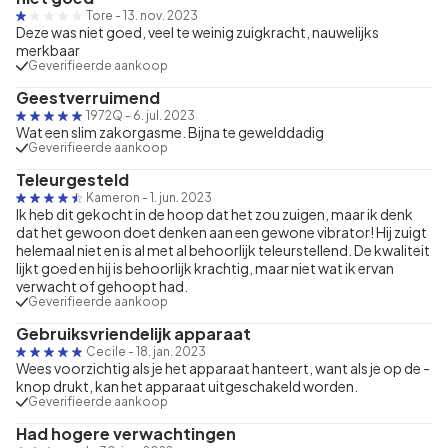
Tore
-
13. nov. 2023
Deze was niet goed, veel te weinig zuigkracht, nauwelijks
merkbaar
Geverifieerde aankoop
Geestverruimend
1972Q
-
6. jul. 2023
Wat een slim zakorgasme. Bijna te gewelddadig
Geverifieerde aankoop
Teleurgesteld
Kameron
-
1. jun. 2023
Ik heb dit gekocht in de hoop dat het zou zuigen, maar ik denk
dat het gewoon doet denken aan een gewone vibrator! Hij zuigt
helemaal niet en is al met al behoorlijk teleurstellend. De kwaliteit
lijkt goed en hij is behoorlijk krachtig, maar niet wat ik ervan
verwacht of gehoopt had.
Geverifieerde aankoop
Gebruiksvriendelijk apparaat
Cecile
-
18. jan. 2023
Wees voorzichtig als je het apparaat hanteert, want als je op de -
knop drukt, kan het apparaat uitgeschakeld worden.
Geverifieerde aankoop
Had hogere verwachtingen