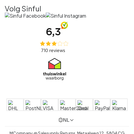
Volg Sinful
NL
MCompany @ Salesupply Returns,
Metaalweg 12
,
5804 CG