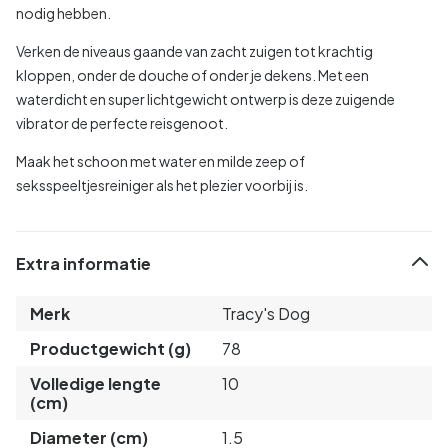
nodig hebben.
Verken de niveaus gaande van zacht zuigen tot krachtig
kloppen, onder de douche of onder je dekens. Met een
waterdicht en super lichtgewicht ontwerp is deze zuigende
vibrator de perfecte reisgenoot.
Maak het schoon met water en milde zeep of
seksspeeltjesreiniger als het plezier voorbij is.
Extra informatie
Merk
Tracy's Dog
Productgewicht (g)
78
Volledige lengte
10
(cm)
Diameter (cm)
1.5