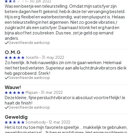
I
-
30. jun. 2022
Was een beetje een teleurstelling. Omdat mijn satisfyer zijn
betere dagen heeft gekend, heb ik deze ter vervanging besteld.
Hij is erg flexibel en waterbestendig, wat een pluspunt is. Helaas
een teleurstelling in het algemeen. Niet zo goede vibraties /
zuigkracht als een satisfyer. Daarnaast klonk het erg hard en
bijna alsof het zou breken. Dus nee, zet je geld op iemand
anders.
Geverifieerde aankoop
O.M.G
Josefin
-
31. may. 2022
Zo heerlijk. Ik heb nauwelijks zin om te gaan werken. Helemaal
niet het bed verlaten. Superieur aan alle luchtdrukvibrators die ik
heb geprobeerd. Sterk!
Geverifieerde aankoop
Wauw!
Majsan
-
31. mar. 2022
Deze kleine, fijne persluchtvibrator is absoluut voortreffelijk! Je
haalt de finish!
Geverifieerde aankoop
Geweldig
Somebody
-
12. mar. 2022
Het is tot nu toe mijn favoriete speeltje... makkelijk te gebruiken,
geweldig materiaal... Ik ben er erg blij mee. Het enige probleem is