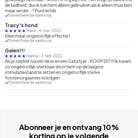
de luidheid, dus ik kan hem alleen gebruiken als ik alleen thuis ben,
maar verder...? Pure liefde
Geverifieerde aankoop
Tracy's hond
Maria
-
6. mar. 2022
Klein maar ongelooflijk effectief
Geverifieerde aankoop
Galen!!!
Hanna
-
3. feb. 2022
Als je twijfelt tussen deze en een Satisfyer - KOOP DIT!!! Ik kwam
zo ongelooflijk snel klaar door hem op de laagste
stimulatiestand te zetten en ongelooflijk sterke
fonteinorgasmes te krijgen.
Geverifieerde aankoop
Abonneer je en ontvang 10%
korting op je volgende