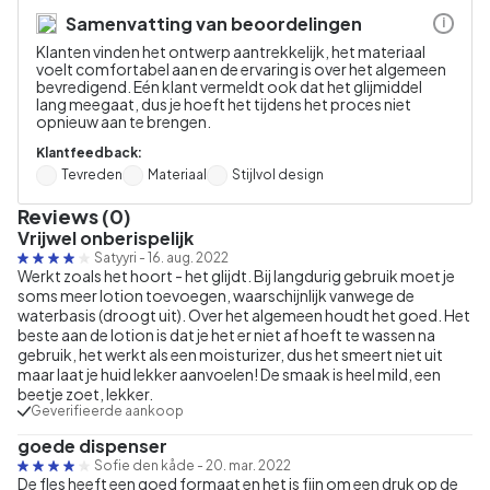
Samenvatting van beoordelingen
i
Klanten vinden het ontwerp aantrekkelijk, het materiaal
voelt comfortabel aan en de ervaring is over het algemeen
bevredigend. Eén klant vermeldt ook dat het glijmiddel
lang meegaat, dus je hoeft het tijdens het proces niet
opnieuw aan te brengen.
Klantfeedback:
Tevreden
Materiaal
Stijlvol design
Reviews (0)
Vrijwel onberispelijk
Satyyri
-
16. aug. 2022
Werkt zoals het hoort - het glijdt. Bij langdurig gebruik moet je
soms meer lotion toevoegen, waarschijnlijk vanwege de
waterbasis (droogt uit). Over het algemeen houdt het goed. Het
beste aan de lotion is dat je het er niet af hoeft te wassen na
gebruik, het werkt als een moisturizer, dus het smeert niet uit
maar laat je huid lekker aanvoelen! De smaak is heel mild, een
beetje zoet, lekker.
Geverifieerde aankoop
goede dispenser
Sofie den kåde
-
20. mar. 2022
De fles heeft een goed formaat en het is fijn om een druk op de