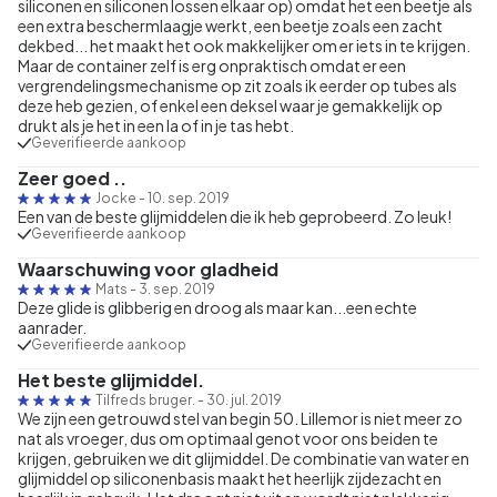
siliconen en siliconen lossen elkaar op) omdat het een beetje als
een extra beschermlaagje werkt, een beetje zoals een zacht
dekbed... het maakt het ook makkelijker om er iets in te krijgen.
Maar de container zelf is erg onpraktisch omdat er een
vergrendelingsmechanisme op zit zoals ik eerder op tubes als
deze heb gezien, of enkel een deksel waar je gemakkelijk op
drukt als je het in een la of in je tas hebt.
Geverifieerde aankoop
Zeer goed ..
Jocke
-
10. sep. 2019
Een van de beste glijmiddelen die ik heb geprobeerd. Zo leuk!
Geverifieerde aankoop
Waarschuwing voor gladheid
Mats
-
3. sep. 2019
Deze glide is glibberig en droog als maar kan...een echte
aanrader.
Geverifieerde aankoop
Het beste glijmiddel.
Tilfreds bruger.
-
30. jul. 2019
We zijn een getrouwd stel van begin 50. Lillemor is niet meer zo
nat als vroeger, dus om optimaal genot voor ons beiden te
krijgen, gebruiken we dit glijmiddel. De combinatie van water en
glijmiddel op siliconenbasis maakt het heerlijk zijdezacht en