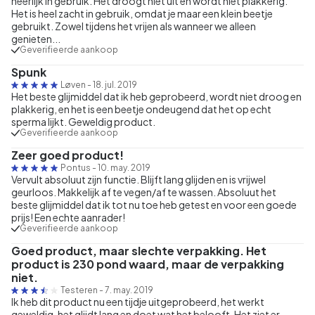
heerlijk in gebruik. Het droogt niet uit en wordt niet plakkerig.
Het is heel zacht in gebruik, omdat je maar een klein beetje
gebruikt. Zowel tijdens het vrijen als wanneer we alleen
genieten...
Geverifieerde aankoop
Spunk
Løven
-
18. jul. 2019
Het beste glijmiddel dat ik heb geprobeerd, wordt niet droog en
plakkerig, en het is een beetje ondeugend dat het op echt
sperma lijkt. Geweldig product.
Geverifieerde aankoop
Zeer goed product!
Pontus
-
10. may. 2019
Vervult absoluut zijn functie. Blijft lang glijden en is vrijwel
geurloos. Makkelijk af te vegen/af te wassen. Absoluut het
beste glijmiddel dat ik tot nu toe heb getest en voor een goede
prijs! Een echte aanrader!
Geverifieerde aankoop
Goed product, maar slechte verpakking. Het
product is 230 pond waard, maar de verpakking
niet.
Testeren
-
7. may. 2019
Ik heb dit product nu een tijdje uitgeprobeerd, het werkt
geweldig, het glijdt lang en doet wat het belooft. Het ziet er