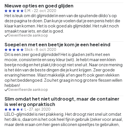
Nieuwe opties en goed glijden
E.M.
-
22. oct. 2020
Het is leuk om dit glijmiddel in een van de spuitende dildo's op
deze pagina te doen. Dan kun je voelen dat je een penis hebt die
klaar kan komen. Het is ook goed als glijmiddel. Het ruikt noch
smaakt naar iets, en dat is goed.
Geverifieerde aankoop
Soepel en met een beetje kom je een heel eind
Slick
-
8. oct. 2020
Dit is een zeer goed glijmiddel! Het is glad en zelfs met een
mooie, consistente en sexy kleur (wit). Je hebt maar een klein
beetje nodig en het plakt/droogt niet snel uit. Naar onze mening
is het één van de beste dingen die je kunt krijgen. Zeer goede
ervaring hiermee. Wast makkelijk af en geeft ook geen vlekken
op het beddengoed. Zou het graag in nog grotere flessen willen
hebben!
Geverifieerde aankoop
Slim omdat het niet uitdroogt, maar de container
is wel erg onpraktisch
L
-
27. apr. 2020
LELO-glijmiddel is niet plakkerig. Het droogt niet snel uit omdat
het dik is, daarom is het ook heel fijn in gebruik (zeker voor anaal,
maar denk eraan om hier geen siliconen speeltjes te gebruiken,