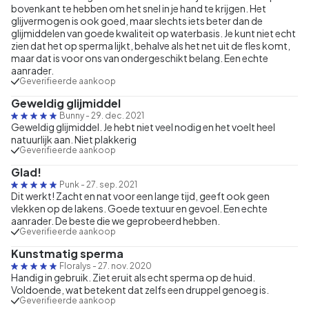
bovenkant te hebben om het snel in je hand te krijgen. Het
glijvermogen is ook goed, maar slechts iets beter dan de
glijmiddelen van goede kwaliteit op waterbasis. Je kunt niet echt
zien dat het op sperma lijkt, behalve als het net uit de fles komt,
maar dat is voor ons van ondergeschikt belang. Een echte
aanrader.
Geverifieerde aankoop
Geweldig glijmiddel
Bunny
-
29. dec. 2021
Geweldig glijmiddel. Je hebt niet veel nodig en het voelt heel
natuurlijk aan. Niet plakkerig
Geverifieerde aankoop
Glad!
Punk
-
27. sep. 2021
Dit werkt! Zacht en nat voor een lange tijd, geeft ook geen
vlekken op de lakens. Goede textuur en gevoel. Een echte
aanrader. De beste die we geprobeerd hebben.
Geverifieerde aankoop
Kunstmatig sperma
Floralys
-
27. nov. 2020
Handig in gebruik. Ziet eruit als echt sperma op de huid.
Voldoende, wat betekent dat zelfs een druppel genoeg is.
Geverifieerde aankoop