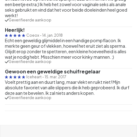
een beetje extra;) Ik heb het zowel voor vaginale seks als anale
seks gebruikt en vind dat het voor beide doeleinden heel goed
werkt!
Geverifieerde aankoop
Heerlijk!
Coeox
-
14. jan. 2018
Echt een geweldig glijmiddel in een handige pompflacon. Ik
merkte geen geur of vlekken, hoewel het eruit ziet als sperma.
Glijdt erop zonder te spetteren, een kleine hoeveelheid is alles
wat je nodig hebt. Misschien meer voor kinky mannen. ;)
Geverifieerde aankoop
Gewoon een geweldige schuifregelaar
Iceheart
-
15. mar. 2017
Voelt prettig aan en duurt lang, maar vlekt en ruikt niet! Mijn
absolute favoriet van alle slippers die ik heb geprobeerd. Ik durf
deze aan te bevelen. Ik zal niets anders kopen.
Geverifieerde aankoop