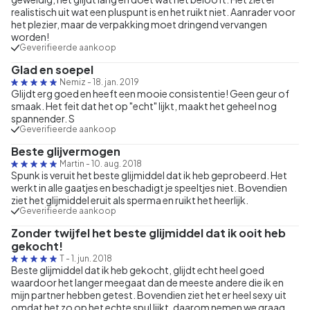
realistisch uit wat een pluspunt is en het ruikt niet. Aanrader voor
het plezier, maar de verpakking moet dringend vervangen
worden!
Geverifieerde aankoop
Glad en soepel
Nemiz
-
18. jan. 2019
Glijdt erg goed en heeft een mooie consistentie! Geen geur of
smaak. Het feit dat het op "echt" lijkt, maakt het geheel nog
spannender. S
Geverifieerde aankoop
Beste glijvermogen
Martin
-
10. aug. 2018
Spunk is veruit het beste glijmiddel dat ik heb geprobeerd. Het
werkt in alle gaatjes en beschadigt je speeltjes niet. Bovendien
ziet het glijmiddel eruit als sperma en ruikt het heerlijk.
Geverifieerde aankoop
Zonder twijfel het beste glijmiddel dat ik ooit heb
gekocht!
T
-
1. jun. 2018
Beste glijmiddel dat ik heb gekocht, glijdt echt heel goed
waardoor het langer meegaat dan de meeste andere die ik en
mijn partner hebben getest. Bovendien ziet het er heel sexy uit
omdat het zo op het echte spul lijkt, daarom nemen we graag