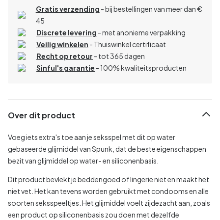
Gratis verzending
- bij bestellingen van meer dan €
45
Discrete levering
- met anonieme verpakking
Veilig winkelen
- Thuiswinkel certificaat
Recht op retour
- tot 365 dagen
Sinful's garantie
- 100% kwaliteitsproducten
Over dit product
Voeg iets extra's toe aan je seksspel met dit op water
gebaseerde glijmiddel van Spunk, dat de beste eigenschappen
bezit van glijmiddel op water- en siliconenbasis.
Dit product bevlekt je beddengoed of lingerie niet en maakt het
niet vet. Het kan tevens worden gebruikt met condooms en alle
soorten seksspeeltjes. Het glijmiddel voelt zijdezacht aan, zoals
een product op siliconenbasis zou doen met dezelfde