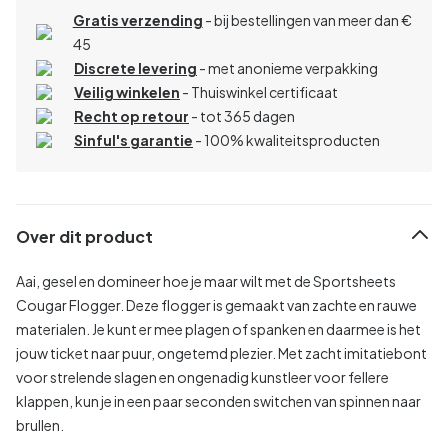
Gratis verzending
- bij bestellingen van meer dan €
45
Discrete levering
- met anonieme verpakking
Veilig winkelen
- Thuiswinkel certificaat
Recht op retour
- tot 365 dagen
Sinful's garantie
- 100% kwaliteitsproducten
Over dit product
Aai, gesel en domineer hoe je maar wilt met de Sportsheets
Cougar Flogger. Deze flogger is gemaakt van zachte en rauwe
materialen. Je kunt er mee plagen of spanken en daarmee is het
jouw ticket naar puur, ongetemd plezier. Met zacht imitatiebont
voor strelende slagen en ongenadig kunstleer voor fellere
klappen, kun je in een paar seconden switchen van spinnen naar
brullen.