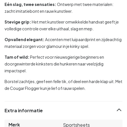
Eén slag, twee sensaties:
Ontwerp met twee materialen:
zacht imitatiebont en rauw kunstleer.
Stevige grip:
Het met kunstleer omwikkelde handvat geeft je
volledige controle over elke uithaal, slag en mep.
Opvallend elegant:
Accenten met luipaardprint en zijdeachtig
materiaal zorgen voor glamour in je kinky spel.
Tam of wild:
Perfect voor nieuwsgierige beginners en
doorgewinterde kinksters die hunkeren naar veelzijdig
impactspel.
Borstel zachtjes, geef een felle tik, of deel een harde klap uit. Met
de Cougar Flogger kun je lief of rauw spelen.
Extra informatie
Merk
Sportsheets