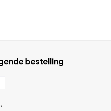
lgende bestelling
n,
ke