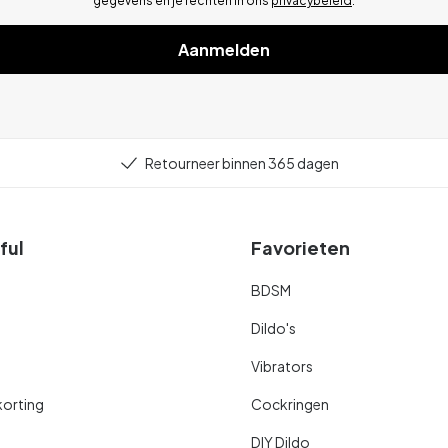
gegevens en je rechten in ons
privacybeleid
.
Aanmelden
Retourneer binnen 365 dagen
ful
Favorieten
BDSM
Dildo's
Vibrators
orting
Cockringen
DIY Dildo