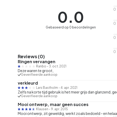
0
0.0
0
Gebaseerd op 0 beoordelingen
0
0
Reviews (0)
Ringen vervangen
Ranbo
-
3. oct. 2021
Deze waren te groot,
Geverifieerde aankoop
verkleurd
Lars Bastholm
-
4. apr. 2021
Zelfs na korte tijd gebruik is het meer grijs dan glanzend, g
Geverifieerde aankoop
Mooi ontwerp, maar geen succes
Klausen
-
9. apr. 2015
Mooi ontwerp, zit geweldig, werkt zoals bedoeld - en hel