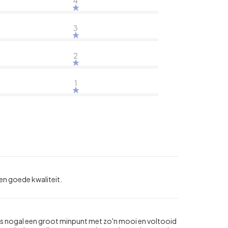
4
3
2
1
een goede kwaliteit.
aas nogal een groot minpunt met zo'n mooi en voltooid