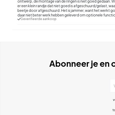
ontwerp, de montage van de ringen is niet goed gedaan. Wa
er een klein randje dat niet goed is afgeschuurd/gelast, waard
beetje door afgeschuurd. Het is jammer, want het werkt goed
daar niet beter werk hebben geleverd om optionele function
Geverifieerde aankoop
Abonneer je en o
v
t