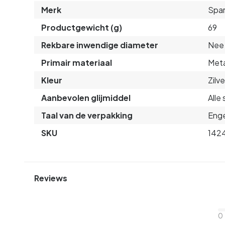
Merk
Spa
Productgewicht (g)
69
Rekbare inwendige diameter
Nee
Primair materiaal
Met
Kleur
Zilve
Aanbevolen glijmiddel
Alle
Taal van de verpakking
Enge
SKU
142
Reviews
0