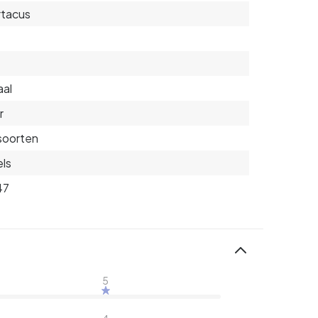
rtacus
aal
r
 soorten
ls
47
5