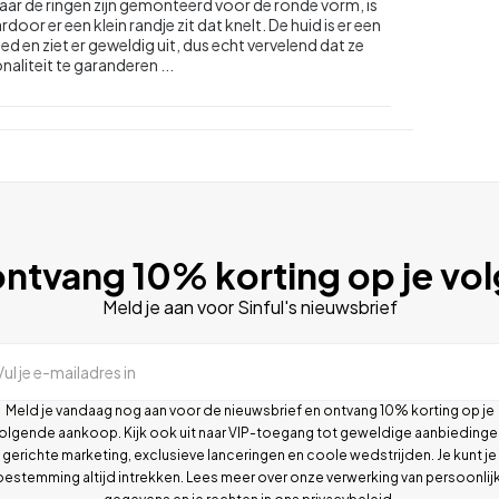
ar de ringen zijn gemonteerd voor de ronde vorm, is
oor er een klein randje zit dat knelt. De huid is er een
 en ziet er geweldig uit, dus echt vervelend dat ze
aliteit te garanderen ...
ntvang 10% korting op je vo
Meld je aan voor Sinful's nieuwsbrief
Vul je e-mailadres in
Meld je vandaag nog aan voor de nieuwsbrief en ontvang 10% korting op je
olgende aankoop. Kijk ook uit naar VIP-toegang tot geweldige aanbiedinge
gerichte marketing, exclusieve lanceringen en coole wedstrijden. Je kunt je
oestemming altijd intrekken. Lees meer over onze verwerking van persoonlij