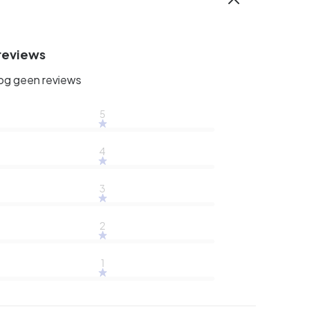
reviews
nog geen reviews
5
4
3
2
1