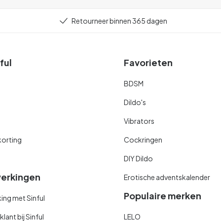
Retourneer binnen 365 dagen
ful
Favorieten
BDSM
Dildo's
Vibrators
orting
Cockringen
DIY Dildo
erkingen
Erotische adventskalender
Populaire merken
ng met Sinful
ant bij Sinful
LELO