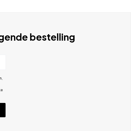
lgende bestelling
n,
ke