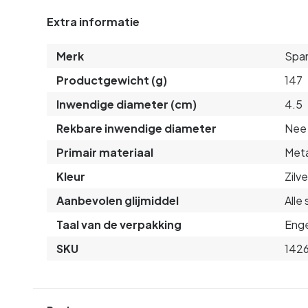
Extra informatie
Merk
Spa
Productgewicht (g)
147
Inwendige diameter (cm)
4.5
Rekbare inwendige diameter
Nee
Primair materiaal
Met
Kleur
Zilve
Aanbevolen glijmiddel
Alle
Taal van de verpakking
Enge
SKU
142