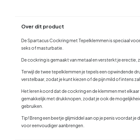
Over dit product
De Spartacus Cockring met Tepelklemmen is speciaal voor 
seks of masturbatie.
De cockring is gemaakt van metaal en versterkt je erectie, z
Terwijl de twee tepelklemmen je tepels een opwindende dru
verstelbaar, zodat je kunt kiezen of de pijn mild of intens zal 
Het leren koord dat de cockring en de klemmen met elkaar v
gemakkelijk met drukknopen, zodat je ook de mogelijkheid
gebruiken.
Tip! Breng een beetje glijmiddel aan op je penis voordat
voor eenvoudiger aanbrengen.