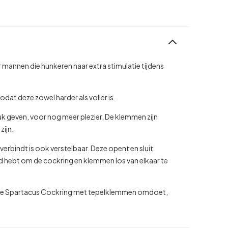
mannen die hunkeren naar extra stimulatie tijdens
odat deze zowel harder als voller is.
k geven, voor nog meer plezier. De klemmen zijn
zijn.
erbindt is ook verstelbaar. Deze opent en sluit
 hebt om de cockring en klemmen los van elkaar te
 je de Spartacus Cockring met tepelklemmen omdoet,