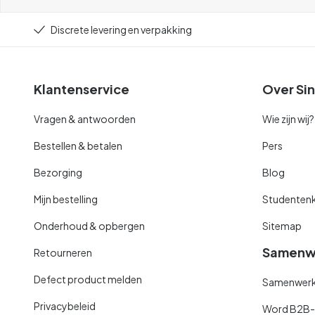
Discrete levering en verpakking
Klantenservice
Over Sin
Vragen & antwoorden
Wie zijn wij?
Bestellen & betalen
Pers
Bezorging
Blog
Mijn bestelling
Studentenk
Onderhoud & opbergen
Sitemap
Samenw
Retourneren
Defect product melden
Samenwerki
Privacybeleid
Word B2B-kl