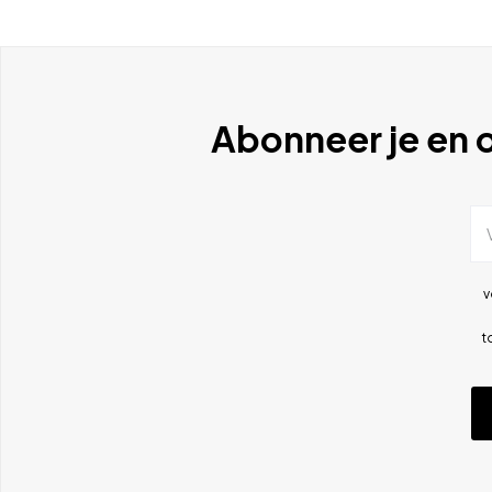
Abonneer je en o
v
t