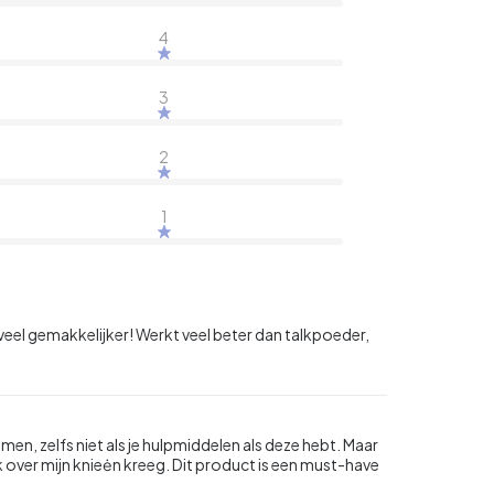
4
3
2
1
veel gemakkelijker! Werkt veel beter dan talkpoeder,
omen, zelfs niet als je hulpmiddelen als deze hebt. Maar
over mijn knieėn kreeg. Dit product is een must-have