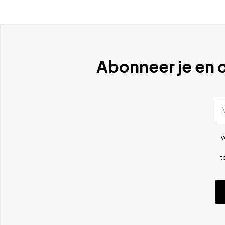
Abonneer je en o
v
t