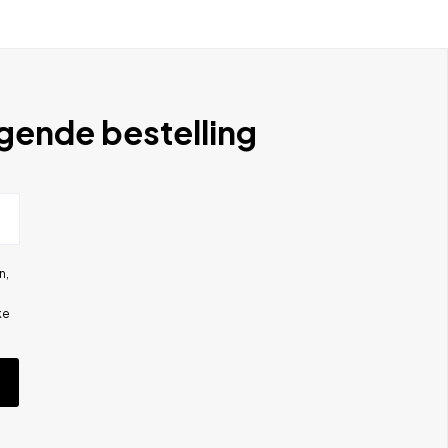
lgende bestelling
n,
ke