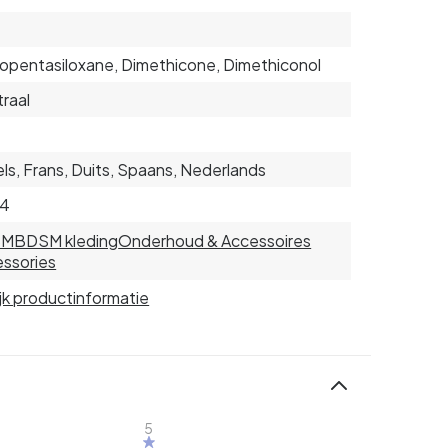
opentasiloxane, Dimethicone, Dimethiconol
raal
ls, Frans, Duits, Spaans, Nederlands
04
SM
BDSM kleding
Onderhoud & Accessoires
ssories
jk productinformatie
5