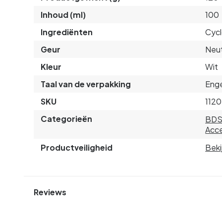
Inhoud (ml)
100
Ingrediënten
Cycl
Geur
Neut
Kleur
Wit
Taal van de verpakking
Enge
SKU
112
Categorieën
BD
Acce
Productveiligheid
Beki
Reviews