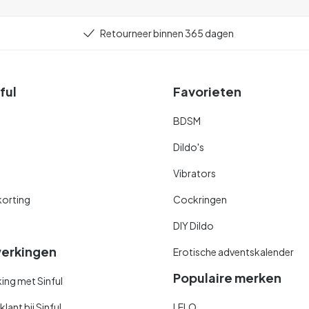
Retourneer binnen 365 dagen
ful
Favorieten
BDSM
Dildo's
Vibrators
orting
Cockringen
DIY Dildo
erkingen
Erotische adventskalender
Populaire merken
ng met Sinful
ant bij Sinful
LELO