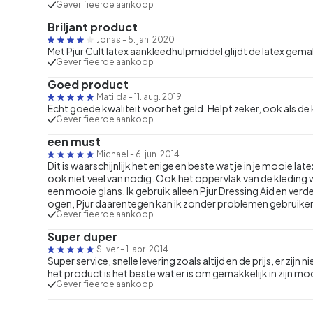
Geverifieerde aankoop
Briljant product
Jonas
-
5. jan. 2020
Met Pjur Cult latex aankleedhulpmiddel glijdt de latex gemak
Geverifieerde aankoop
Goed product
Matilda
-
11. aug. 2019
Echt goede kwaliteit voor het geld. Helpt zeker, ook als de kl
Geverifieerde aankoop
een must
Michael
-
6. jun. 2014
Dit is waarschijnlijk het enige en beste wat je in je mooie lat
ook niet veel van nodig. Ook het oppervlak van de kleding w
een mooie glans. Ik gebruik alleen Pjur Dressing Aid en verde
ogen, Pjur daarentegen kan ik zonder problemen gebruike
Geverifieerde aankoop
Super duper
Silver
-
1. apr. 2014
Super service, snelle levering zoals altijd en de prijs, er zi
het product is het beste wat er is om gemakkelijk in zijn mo
Geverifieerde aankoop