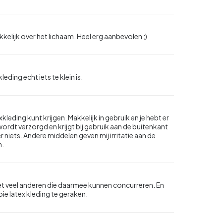
kelijk over het lichaam. Heel erg aanbevolen ;)
eding echt iets te klein is.
exkleding kunt krijgen. Makkelijk in gebruik en je hebt er
ordt verzorgd en krijgt bij gebruik aan de buitenkant
r niets. Andere middelen geven mij irritatie aan de
n.
jn niet veel anderen die daarmee kunnen concurreren. En
oie latex kleding te geraken.