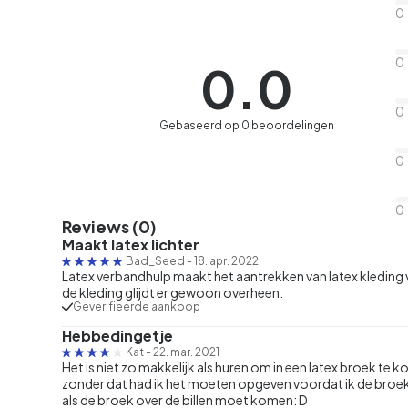
0
0
0.0
0
Gebaseerd op 0 beoordelingen
0
0
Reviews (0)
Maakt latex lichter
Bad_Seed
-
18. apr. 2022
Latex verbandhulp maakt het aantrekken van latex kleding 
de kleding glijdt er gewoon overheen.
Geverifieerde aankoop
Hebbedingetje
Kat
-
22. mar. 2021
Het is niet zo makkelijk als huren om in een latex broek te k
zonder dat had ik het moeten opgeven voordat ik de broek 
als de broek over de billen moet komen: D