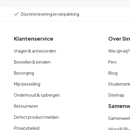
Discrete levering en verpakking
Klantenservice
Over Sin
Vragen & antwoorden
Wie zijn wij?
Bestellen & betalen
Pers
Bezorging
Blog
Mijn bestelling
Studentenk
Onderhoud & opbergen
Sitemap
Samenw
Retourneren
Defect product melden
Samenwerki
Privacybeleid
Word B2B-kl