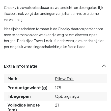
Cheeky is zowel oplaadbaar als waterdicht, en de ongelooflijk
flexibele nek volgt de rondingen van je lichaam voor ultieme
verwennerij.
Met zijn bescheiden formaat is de Cheeky daarom perfect om
mee te nemen op een weekendje weg of om discreet op te
bergen. Dankzij de Travel Lock-functie weet je zeker dat hij niet
per ongeluk wordt ingeschakeld in je koffer of lade.
Extra informatie
Merk
Pillow Talk
Productgewicht (g)
178
Inbegrepen
Opbergzakje
Volledige lengte
21
(cm)