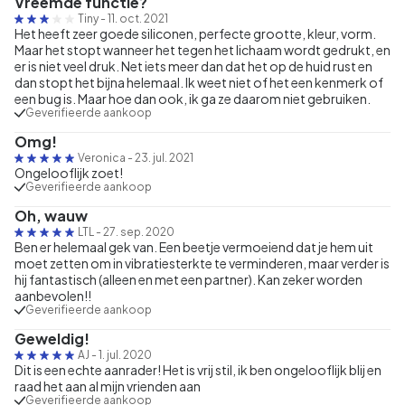
Vreemde functie?
Tiny
-
11. oct. 2021
Het heeft zeer goede siliconen, perfecte grootte, kleur, vorm.
Maar het stopt wanneer het tegen het lichaam wordt gedrukt, en
er is niet veel druk. Net iets meer dan dat het op de huid rust en
dan stopt het bijna helemaal. Ik weet niet of het een kenmerk of
een bug is. Maar hoe dan ook, ik ga ze daarom niet gebruiken.
Geverifieerde aankoop
Omg!
Veronica
-
23. jul. 2021
Ongelooflijk zoet!
Geverifieerde aankoop
Oh, wauw
LTL
-
27. sep. 2020
Ben er helemaal gek van. Een beetje vermoeiend dat je hem uit
moet zetten om in vibratiesterkte te verminderen, maar verder is
hij fantastisch (alleen en met een partner). Kan zeker worden
aanbevolen!!
Geverifieerde aankoop
Geweldig!
AJ
-
1. jul. 2020
Dit is een echte aanrader! Het is vrij stil, ik ben ongelooflijk blij en
raad het aan al mijn vrienden aan
Geverifieerde aankoop