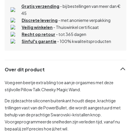
Gratis verzending
- bij bestellingen van meer dan €
45
Discrete levering
- met anonieme verpakking
Veilig winkelen
- Thuiswinkel certificaat
Recht op retour
- tot 365 dagen
Sinful's garantie
- 100% kwaliteitsproducten
Over dit product
Voeg een beetje extra bling toe aan je orgasmes met deze
stijlvolle Pillow Talk Cheeky Magic Wand.
De zijdezachte siliconen buitenkant houdt diepe, krachtige
trillingen vast van de PowerBullet, die wordt aangestuurd met
behulp van de prachtige Swarovski-kristallen knop.
Voorgeprogrammeerde snelheden zijn verleden tijd, vanaf nu
bepaal jij zelf precies hoe jij het wil.