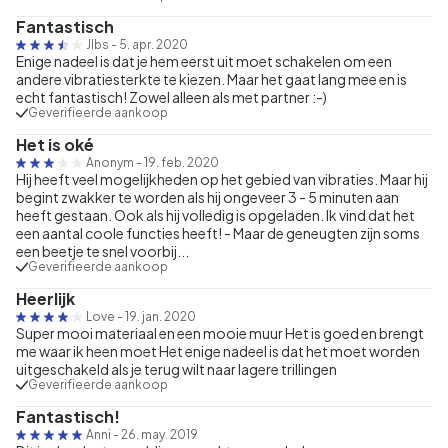
Fantastisch
Jlbs
-
5. apr. 2020
Enige nadeel is dat je hem eerst uit moet schakelen om een
andere vibratiesterkte te kiezen. Maar het gaat lang mee en is
echt fantastisch! Zowel alleen als met partner :-)
Geverifieerde aankoop
Het is oké
Anonym
-
19. feb. 2020
Hij heeft veel mogelijkheden op het gebied van vibraties. Maar hij
begint zwakker te worden als hij ongeveer 3 - 5 minuten aan
heeft gestaan. Ook als hij volledig is opgeladen. Ik vind dat het
een aantal coole functies heeft! - Maar de geneugten zijn soms
een beetje te snel voorbij...
Geverifieerde aankoop
Heerlijk
Love
-
19. jan. 2020
Super mooi materiaal en een mooie muur Het is goed en brengt
me waar ik heen moet Het enige nadeel is dat het moet worden
uitgeschakeld als je terug wilt naar lagere trillingen
Geverifieerde aankoop
Fantastisch!
Anni
-
26. may. 2019