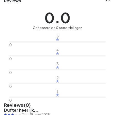
Reviews
0.0
Gebaseerd op 0 beoordelingen
5
0
4
0
3
0
2
0
1
0
Reviews (0)
Dufter heerlijk...
Tim
-
18. may. 2025