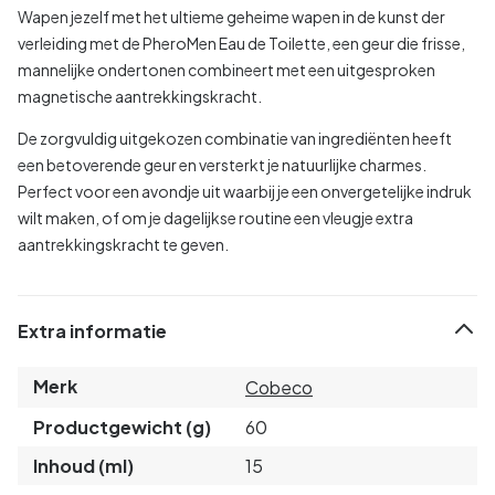
Wapen jezelf met het ultieme geheime wapen in de kunst der
verleiding met de PheroMen Eau de Toilette, een geur die frisse,
mannelijke ondertonen combineert met een uitgesproken
magnetische aantrekkingskracht.
De zorgvuldig uitgekozen combinatie van ingrediënten heeft
een betoverende geur en versterkt je natuurlijke charmes.
Perfect voor een avondje uit waarbij je een onvergetelijke indruk
wilt maken, of om je dagelijkse routine een vleugje extra
aantrekkingskracht te geven.
Extra informatie
Merk
Cobeco
Productgewicht (g)
60
Inhoud (ml)
15