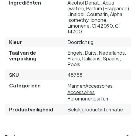
Ingrediënten
Alcohol Denat., Aqua
(water), Parfum (Fragrance),
Linalool, Coumarin, Alpha
Isomethyl Ionone,
Limonene, Cl 42090, Cl
14700
Kleur
Doorzichtig
Taal van de
Engels, Duits, Nederlands,
verpakking
Frans, Italiaans, Spaans,
Pools
SKU
45758
Categorieën
Mannen
Accessoires
Accessoires
Feromonenparfum
Productveiligheid
Bekijk productinformatie