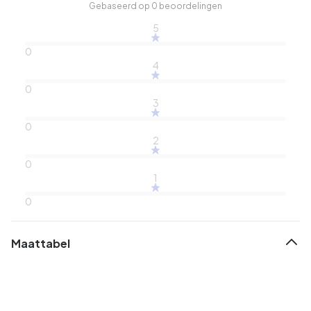
Gebaseerd op 0 beoordelingen
5
0
4
0
3
0
2
0
1
0
Maattabel