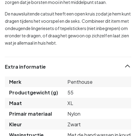
zorgen dat je borsten mooi in het middelpunt staan.
De nauwsluitende catsuit heeft een open kruis zodat je hem kunt
dragen tijdens het voorspel en de seks. Combineer dit item met
ondeugende lingeriesets of tepelstickers (niet inbegrepen) om
eronder te dragen, of draag het gewoon op zichzelf en laat zien
wat je allemaal in huis hebt.
Extra informatie
Merk
Penthouse
Productgewicht (g)
55
Maat
XL
Primair materiaal
Nylon
Kleur
Zwart
Wasinstructie
Met de hand wassen in koud