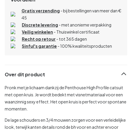
Gratis verzending
- bij bestellingen van meer dan €
45
Discrete levering
- met anonieme verpakking
Veilig winkelen
- Thuiswinkel certificaat
Recht op retour
- tot 365 dagen
Sinful's garantie
- 100% kwaliteitsproducten
Over dit product
Pronk met je lichaam dankzij de Penthouse High Profile catsuit
met open kruis. Je wordt bedekt met visnetmateriaal voor een
waanzinnig sexy effect. Het open kruis is perfect voor spontane
momenten.
De lage schouders en 3/4 mouwen zorgen voor een verleidelijke
look, terwijl kanten details rond de bh voor en achter ervoor