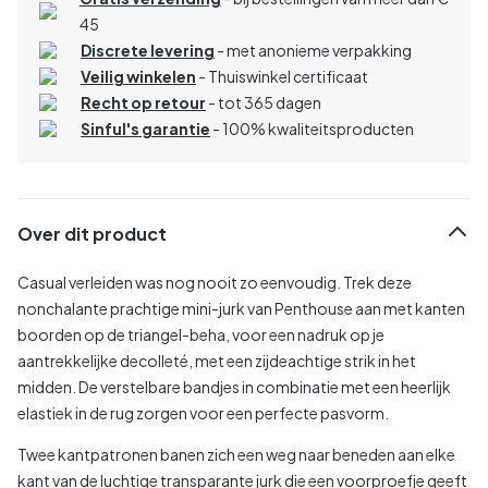
45
Discrete levering
- met anonieme verpakking
Veilig winkelen
- Thuiswinkel certificaat
Recht op retour
- tot 365 dagen
Sinful's garantie
- 100% kwaliteitsproducten
Over dit product
Casual verleiden was nog nooit zo eenvoudig. Trek deze
nonchalante prachtige mini-jurk van Penthouse aan met kanten
boorden op de triangel-beha, voor een nadruk op je
aantrekkelijke decolleté, met een zijdeachtige strik in het
midden. De verstelbare bandjes in combinatie met een heerlijk
elastiek in de rug zorgen voor een perfecte pasvorm.
Twee kantpatronen banen zich een weg naar beneden aan elke
kant van de luchtige transparante jurk die een voorproefje geeft