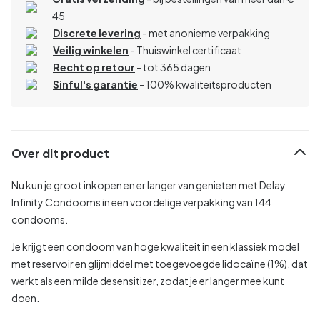
45
Discrete levering
- met anonieme verpakking
Veilig winkelen
- Thuiswinkel certificaat
Recht op retour
- tot 365 dagen
Sinful's garantie
- 100% kwaliteitsproducten
Over dit product
Nu kun je groot inkopen en er langer van genieten met Delay
Infinity Condooms in een voordelige verpakking van 144
condooms.
Je krijgt een condoom van hoge kwaliteit in een klassiek model
met reservoir en glijmiddel met toegevoegde lidocaïne (1%), dat
werkt als een milde desensitizer, zodat je er langer mee kunt
doen.