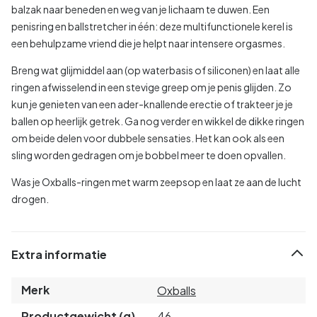
balzak naar beneden en weg van je lichaam te duwen. Een
penisring en ballstretcher in één: deze multifunctionele kerel is
een behulpzame vriend die je helpt naar intensere orgasmes.
Breng wat glijmiddel aan (op waterbasis of siliconen) en laat alle
ringen afwisselend in een stevige greep om je penis glijden. Zo
kun je genieten van een ader-knallende erectie of trakteer je je
ballen op heerlijk getrek. Ga nog verder en wikkel de dikke ringen
om beide delen voor dubbele sensaties. Het kan ook als een
sling worden gedragen om je bobbel meer te doen opvallen.
Was je Oxballs-ringen met warm zeepsop en laat ze aan de lucht
drogen.
Extra informatie
Merk
Oxballs
Productgewicht (g)
46