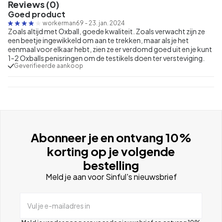
Reviews (0)
Goed product
workerman69
-
23. jan. 2024
Zoals altijd met Oxball, goede kwaliteit. Zoals verwacht zijn ze
een beetje ingewikkeld om aan te trekken, maar als je het
eenmaal voor elkaar hebt, zien ze er verdomd goed uit en je kunt
1-2 Oxballs penisringen om de testikels doen ter versteviging.
Geverifieerde aankoop
Abonneer je en ontvang 10%
korting op je volgende
bestelling
Meld je aan voor Sinful's nieuwsbrief
Vul je e-mailadres in