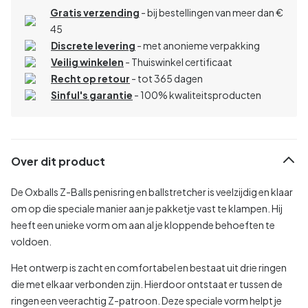
Gratis verzending
- bij bestellingen van meer dan €
45
Discrete levering
- met anonieme verpakking
Veilig winkelen
- Thuiswinkel certificaat
Recht op retour
- tot 365 dagen
Sinful's garantie
- 100% kwaliteitsproducten
Over dit product
De Oxballs Z-Balls penisring en ballstretcher is veelzijdig en klaar
om op die speciale manier aan je pakketje vast te klampen. Hij
heeft een unieke vorm om aan al je kloppende behoeften te
voldoen.
Het ontwerp is zacht en comfortabel en bestaat uit drie ringen
die met elkaar verbonden zijn. Hierdoor ontstaat er tussen de
ringen een veerachtig Z-patroon. Deze speciale vorm helpt je