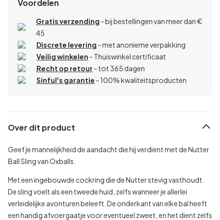
Voordelen
Gratis verzending
- bij bestellingen van meer dan €
45
Discrete levering
- met anonieme verpakking
Veilig winkelen
- Thuiswinkel certificaat
Recht op retour
- tot 365 dagen
Sinful's garantie
- 100% kwaliteitsproducten
Over dit product
Geef je mannelijkheid de aandacht die hij verdient met de Nutter
Ball Sling van Oxballs.
Met een ingebouwde cockring die de Nutter stevig vasthoudt.
De sling voelt als een tweede huid, zelfs wanneer je allerlei
verleidelijke avonturen beleeft. De onderkant van elke bal heeft
een handig afvoergaatje voor eventueel zweet, en het dient zelfs