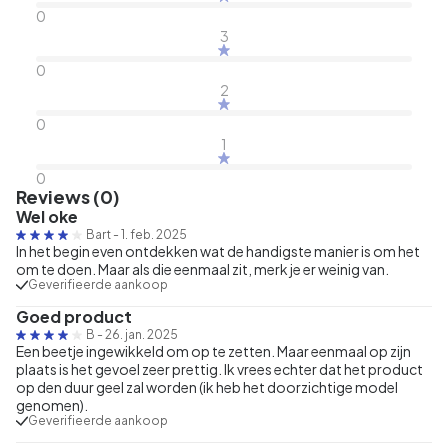
0
3
0
2
0
1
0
Reviews (0)
Wel oke
Bart
-
1. feb. 2025
In het begin even ontdekken wat de handigste manier is om het
om te doen. Maar als die eenmaal zit, merk je er weinig van.
Geverifieerde aankoop
Goed product
B
-
26. jan. 2025
Een beetje ingewikkeld om op te zetten. Maar eenmaal op zijn
plaats is het gevoel zeer prettig. Ik vrees echter dat het product
op den duur geel zal worden (ik heb het doorzichtige model
genomen).
Geverifieerde aankoop