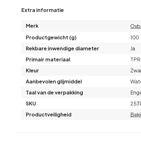
Extra informatie
Merk
Oxba
Productgewicht (g)
100
Rekbare inwendige diameter
Ja
Primair materiaal
TPR
Kleur
Zwa
Aanbevolen glijmiddel
Wate
Taal van de verpakking
Enge
SKU
253
Productveiligheid
Beki