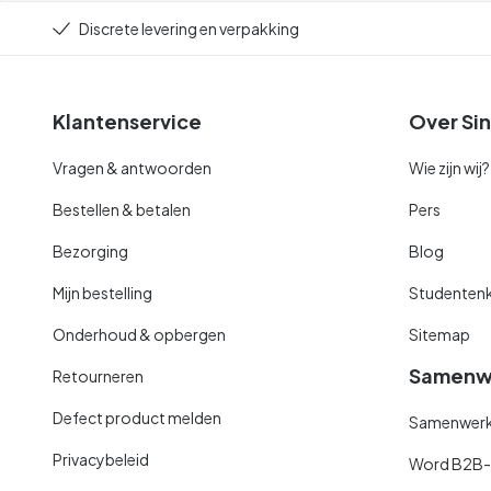
Discrete levering en verpakking
Klantenservice
Over Sin
Vragen & antwoorden
Wie zijn wij?
Bestellen & betalen
Pers
Bezorging
Blog
Mijn bestelling
Studentenk
Onderhoud & opbergen
Sitemap
Samenw
Retourneren
Defect product melden
Samenwerki
Privacybeleid
Word B2B-kl