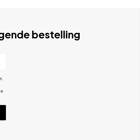
lgende bestelling
n,
ke