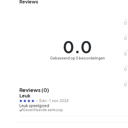
Reviews
0
0
0.0
0
Gebaseerd op 0 beoordelingen
0
0
Reviews (0)
Leuk
Edo
-
1. nov. 2024
Leuk speelgoed
Geverifieerde aankoop