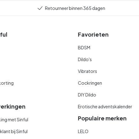
Retourneer binnen 365 dagen
ful
Favorieten
BDSM
Dildo's
Vibrators
orting
Cockringen
DIY Dildo
erkingen
Erotische adventskalender
Populaire merken
ng met Sinful
ant bij Sinful
LELO