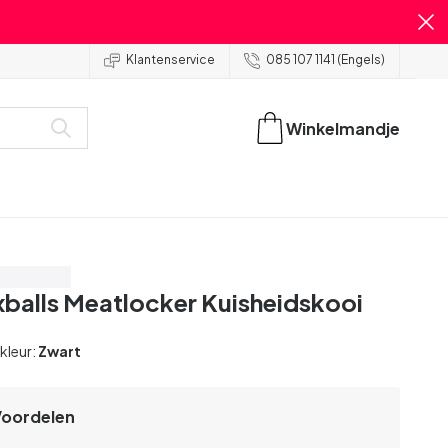
Klantenservice
085 107 1141 (Engels)
Winkelmandje
spaar 45%
balls Meatlocker Kuisheidskooi
 kleur:
Zwart
Voordelen