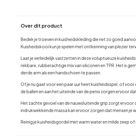
Over dit product
Bedek je troeven in kuisheidskleding die net zo goed aanvoe
Kuisheidskooi kun je spelen met ontkenning van plezier terwi
Laat je verleidelijk vastzetten in deze voluptueuze kuisheid
rekbare, rubberachtige mix van siliconen en TPR. Het is gem
derde arm als een handschoen te passen.
Of je nu gaat voor een paar uur heet kuisheidsspel, of voo
de ballen en aan het uiteinde van de penis zorgen ervoor
Het zachte gevoel van de nauwsluitende grip zorgt ervoor da
indrukwekkende massa kan ervoor zorgen dat mensen je wel
Reinig je kuisheidsgordel met warm water en milde zeep of