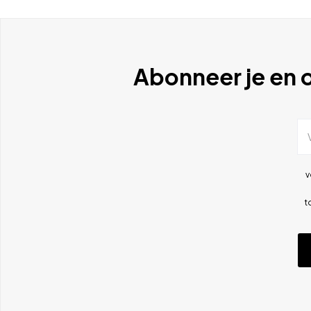
Abonneer je en o
v
t