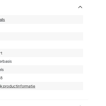
lls
rt
rbasis
ls
18
jk productinformatie