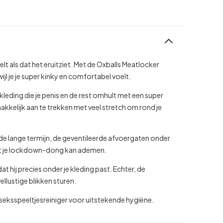
lt als dat het eruitziet. Met de Oxballs Meatlocker
jl je je super kinky en comfortabel voelt.
skleding die je penis en de rest omhult met een super
akkelijk aan te trekken met veel stretch om rond je
r de lange termijn, de geventileerde afvoergaten onder
 dat je lockdown-dong kan ademen.
t hij precies onder je kleding past. Echter, de
lustige blikken sturen.
 seksspeeltjesreiniger voor uitstekende hygiëne.