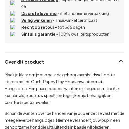
45
Discrete levering
- met anonieme verpakking
Veilig winkelen
- Thuiswinkel certificaat
Recht op retour
- tot 365 dagen
Sinful's garantie
- 100% kwaliteitsproducten
Over dit product
Maak je klaar om je pup naar de gehoorzaamheidsschool te
sturen met de Ouch! Puppy Play Hondenwanten met
Hangsloten. Een paar neopreen wanten die tegen een stootje
kunnen als je pup ruw speelt, en tegelijkertijd behaaglijk en
comfortabel aanvoelen.
Schuif de wanten over de handen van je pup en zet ze vast met de
meegeleverde hangslotjes. Hiermee verandert jouw pup in een
gehoorzame hond die uitsluitend zijn baasje wil plezieren.