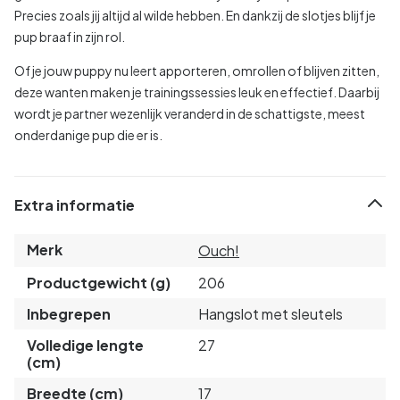
Precies zoals jij altijd al wilde hebben. En dankzij de slotjes blijf je
pup braaf in zijn rol.
Of je jouw puppy nu leert apporteren, omrollen of blijven zitten,
deze wanten maken je trainingssessies leuk en effectief. Daarbij
wordt je partner wezenlijk veranderd in de schattigste, meest
onderdanige pup die er is.
Extra informatie
Merk
Ouch!
Productgewicht (g)
206
Inbegrepen
Hangslot met sleutels
Volledige lengte
27
(cm)
Breedte (cm)
17