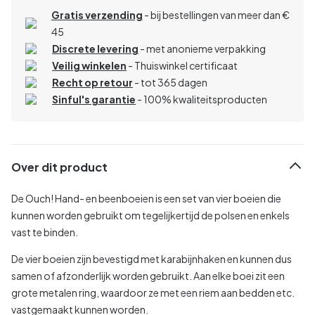
Gratis verzending
- bij bestellingen van meer dan €
45
Discrete levering
- met anonieme verpakking
Veilig winkelen
- Thuiswinkel certificaat
Recht op retour
- tot 365 dagen
Sinful's garantie
- 100% kwaliteitsproducten
Over dit product
De Ouch! Hand- en beenboeien is een set van vier boeien die
kunnen worden gebruikt om tegelijkertijd de polsen en enkels
vast te binden.
De vier boeien zijn bevestigd met karabijnhaken en kunnen dus
samen of afzonderlijk worden gebruikt. Aan elke boei zit een
grote metalen ring, waardoor ze met een riem aan bedden etc.
vastgemaakt kunnen worden.