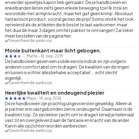
en eerder speeltjes kapot heb gemaakt. Deze handboeien en
enkelbanden lieten zelfs geen enkele beweging toe! Ik trok en
worstelde met al mijn kracht, maar het gaf geen krimp. Absoluut
fantastisch product, vooral gezien de prijs! Soms vind ik het ook
vervelend als de artikelen die ik bestel te laat aankomen, maar
het duurde maar 3 dagen om het pakket te ontvangen! Zal zeker
meer bestellen van de pagina hier.
Geverifieerde aankoop
Mooie buitenkant maar licht gebogen.
Matte
-
16. sep. 2019
De handboeien geven een solide eerste indruk en zijn volgens
anderen comfortabel om te dragen. De kwaliteit van de ringen
en lussen is echter allesbehalve acceptabel ... echt slecht
eigenlijk.
Geverifieerde aankoop
Heerlijke kwaliteit en ondeugend plezier
Maya
-
14. aug. 2016
Deze handboeien zijn prachtig uitgevoerd en geweldig. Alleen al
je partner erin vastgebonden zien is ondeugend. Daarnaast is de
kwaliteit top. Ze zijn lekker zacht om te dragen terwijl je helemaal
vast zit en overgeleverd aan de fantasie en kracht van de ander.
Kan in alle opzichten worden aanbevolen.
Geverifieerde aankoop