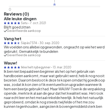
1
0
Reviews (0)
Alle leuke dingen
Satu
-
7. oct. 2021
Blijft goed zitten
Geverifieerde aankoop
Vang het
Säpäs7374
-
30. sep. 2020
We voelden ons allebei opgewonden, ongeacht op wie het werd
gebruikt. Gemakkelijk te bundelen
Geverifieerde aankoop
Wauw!
Ikke helt nybegynner
-
13. mar. 2020
Ik ben niet bepaald een beginner als het op het gebruik van
handboeien aankomt, maar wat gebruikt werd, heb ik nog nooit
bezeten. Daarom besloot ik deze te kopen omdat hij goedkoop
was, zodat ik kon zien of ik eventueel kon upgraden wanneer ik
hem een beetje gebruikt had. Maar WAUW! Toen ik de verpakking
opende, merkte ik al aan de geur dat het kwaliteit was. Het rook
naar echt leer en het metaal rinkelde heerlijk. Ik heb het natuurlijk
geprobeerd, omdat ik nog steeds twijfelde of het me zou
kunnen tegenhouden, aangezien ik bovengemiddeld sterk ben