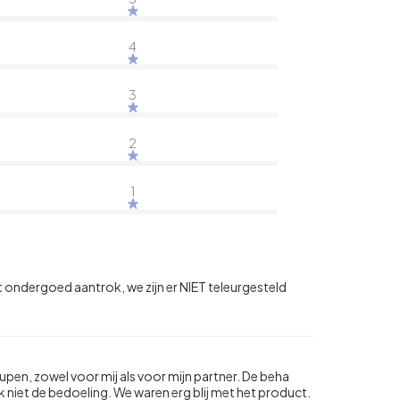
4
3
2
1
t ondergoed aantrok, we zijn er NIET teleurgesteld
eupen, zowel voor mij als voor mijn partner. De beha
k niet de bedoeling. We waren erg blij met het product.