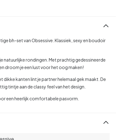
tige bh-set van Obsessive. Klassiek, sexy en boudoir
je natuurlijke rondingen. Met prachtig gedessineerde
ten droom je een lust voor het oog maken!
 het dikke kanten lint je partner helemaal gek maakt. De
ig tintje aan de classy feel van het design.
or een heerlijk comfortabele pasvorm.
essive