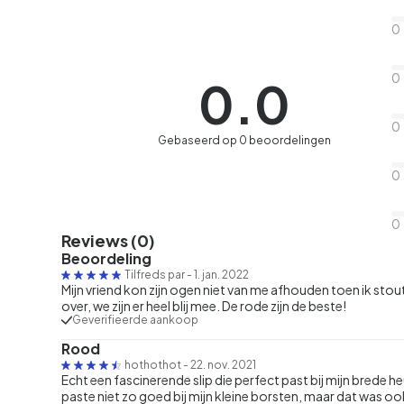
0
0
0.0
0
Gebaseerd op 0 beoordelingen
0
0
Reviews (0)
Beoordeling
Tilfreds par
-
1. jan. 2022
Mijn vriend kon zijn ogen niet van me afhouden toen ik stou
over, we zijn er heel blij mee. De rode zijn de beste!
Geverifieerde aankoop
Rood
hothothot
-
22. nov. 2021
Echt een fascinerende slip die perfect past bij mijn brede h
paste niet zo goed bij mijn kleine borsten, maar dat was oo