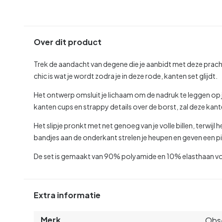
Over dit product
Trek de aandacht van degene die je aanbidt met deze prach
chic is wat je wordt zodra je in deze rode, kanten set glijdt.
Het ontwerp omsluit je lichaam om de nadruk te leggen op 
kanten cups en strappy details over de borst, zal deze kan
Het slipje pronkt met net genoeg van je volle billen, terwijl
bandjes aan de onderkant strelen je heupen en geven een pitt
De set is gemaakt van 90% polyamide en 10% elasthaan vo
Extra informatie
Merk
Obs