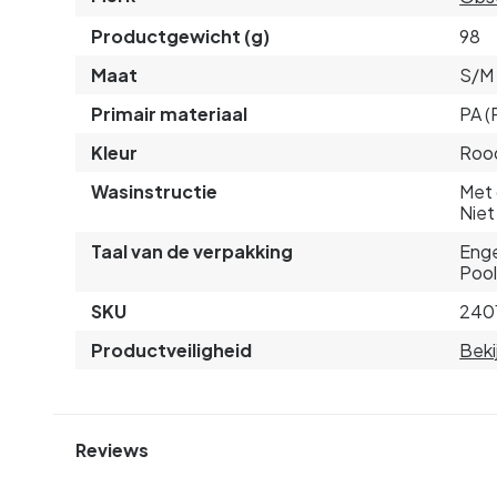
Productgewicht (g)
98
Maat
S/M
Primair materiaal
PA (
Kleur
Roo
Wasinstructie
Met 
Niet
Taal van de verpakking
Enge
Pool
SKU
240
Productveiligheid
Beki
Reviews