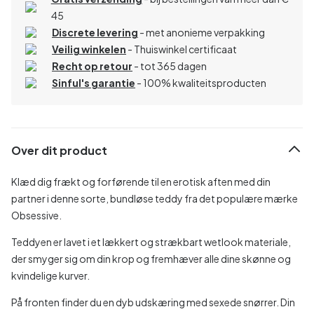
45
Discrete levering
- met anonieme verpakking
Veilig winkelen
- Thuiswinkel certificaat
Recht op retour
- tot 365 dagen
Sinful's garantie
- 100% kwaliteitsproducten
Over dit product
Klæd dig frækt og forførende til en erotisk aften med din
partner i denne sorte, bundløse teddy fra det populære mærke
Obsessive.
Teddyen er lavet i et lækkert og strækbart wetlook materiale,
der smyger sig om din krop og fremhæver alle dine skønne og
kvindelige kurver.
På fronten finder du en dyb udskæring med sexede snørrer. Din