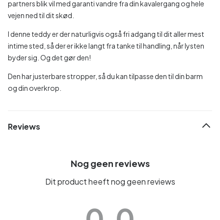
partners blik vil med garanti vandre fra din kavalergang og hele
vejen ned til dit skød.
I denne teddy er der naturligvis også fri adgang til dit aller mest
intime sted, så der er ikke langt fra tanke til handling, når lysten
byder sig. Og det gør den!
Den har justerbare stropper, så du kan tilpasse den til din barm
og din overkrop.
Reviews
Nog geen reviews
Dit product heeft nog geen reviews
0.0