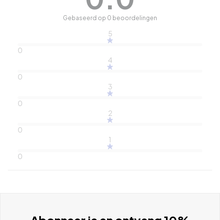
Gebaseerd op 0 beoordelingen
5
0
4
0
3
0
2
0
1
0
Abonneer je en ontvang 10%