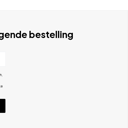
lgende bestelling
n,
ke