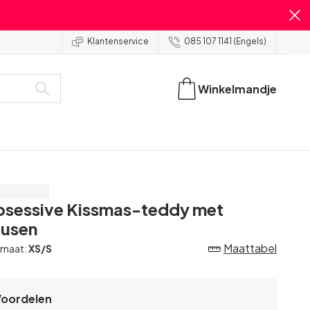
Klantenservice
085 107 1141 (Engels)
Winkelmandje
spaar 20%
sessive Kissmas-teddy met
usen
Maattabel
 maat:
XS/S
Voordelen