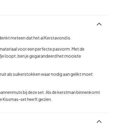
denkt meteen dat het al Kerstavond is.
 materiaal voor een perfecte pasvorm. Met de
lijfje loopt, ben je gegarandeerd het mooiste
ruit als suikerstokken waar nodig aan gelikt moet
tmannenmuts bij deze set. Als de kerstman binnenkomt
ze Kissmas-set heeft gezien.