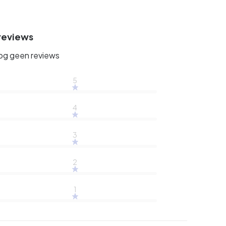
reviews
nog geen reviews
5
4
3
2
1