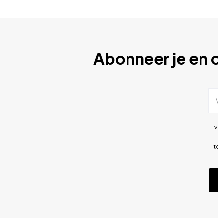
Abonneer je en o
v
t