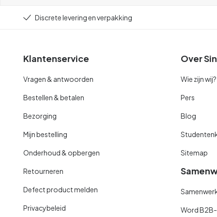
Discrete levering en verpakking
Klantenservice
Over Sin
Vragen & antwoorden
Wie zijn wij?
Bestellen & betalen
Pers
Bezorging
Blog
Mijn bestelling
Studentenk
Onderhoud & opbergen
Sitemap
Samenw
Retourneren
Defect product melden
Samenwerki
Privacybeleid
Word B2B-kl