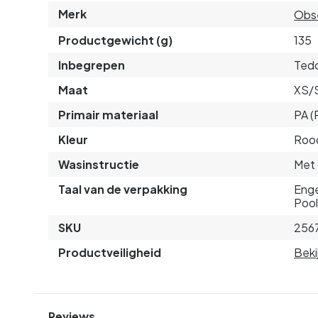
Merk
Obs
Productgewicht (g)
135
Inbegrepen
Tedd
Maat
XS/
Primair materiaal
PA (
Kleur
Rood
Wasinstructie
Met 
Taal van de verpakking
Enge
Pool
SKU
256
Productveiligheid
Beki
Reviews