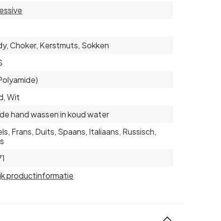
essive
y, Choker, Kerstmuts, Sokken
S
Polyamide)
, Wit
de hand wassen in koud water
ls, Frans, Duits, Spaans, Italiaans, Russisch,
s
71
jk productinformatie