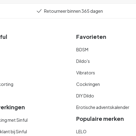
Retourneer binnen 365 dagen
ful
Favorieten
BDSM
Dildo's
Vibrators
orting
Cockringen
DIY Dildo
erkingen
Erotische adventskalender
Populaire merken
ng met Sinful
ant bij Sinful
LELO