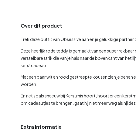
Over dit product
Trek deze outfit van Obsessive aan en je gelukkige partner 
Deze heerlijk rode teddy is gemaakt van een super rekbaar
verstelbare strik die van je hals naar de bovenkant van het 
kerstcadeau.
Met een paar wit en rood gestreepte kousen zien je benen e
worden.
En net zoals sneeuw bij Kerstmis hoort, hoort er een kers
om cadeautjes te brengen, gaat hij niet meer weg als hij de
Extra informatie