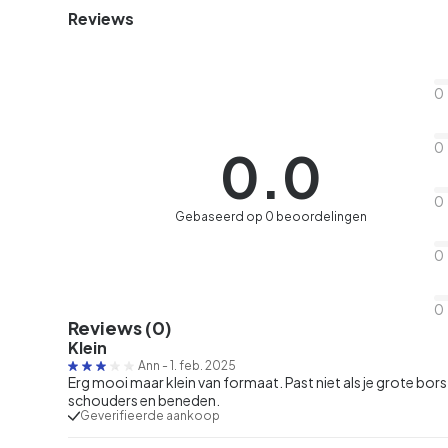
Reviews
0
0
0.0
0
Gebaseerd op 0 beoordelingen
0
0
Reviews (0)
Klein
Ann
-
1. feb. 2025
Erg mooi maar klein van formaat. Past niet als je grote bo
schouders en beneden.
Geverifieerde aankoop