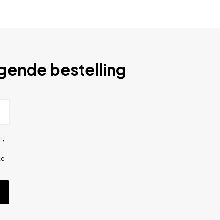
lgende bestelling
n,
ke