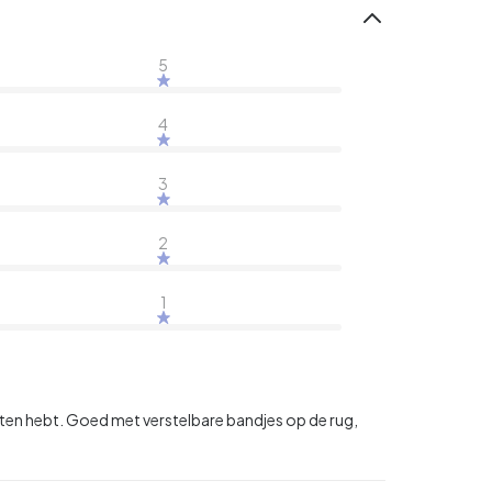
5
4
3
2
1
rsten hebt. Goed met verstelbare bandjes op de rug,