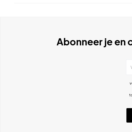
Abonneer je en o
v
t