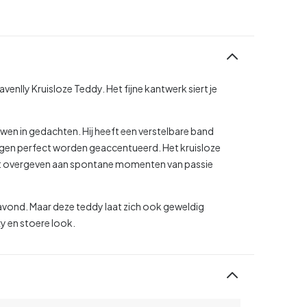
nlly Kruisloze Teddy. Het fijne kantwerk siert je
en in gedachten. Hij heeft een verstelbare band
gen perfect worden geaccentueerd. Het kruisloze
nt overgeven aan spontane momenten van passie
e avond. Maar deze teddy laat zich ook geweldig
y en stoere look.