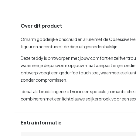
Over dit product
Omarm goddelijke onschuld en allure met de Obsessive Heave
figuur en accentueert de diep uitgesneden halslijn.
Deze teddy is ontworpen met jouw comfort en zelfvertrouw
waarmee je de pasvorm op jouw maat aanpast en je rondin
ontwerp voegt een gedurfde touch toe, waarmee je je ku
zonder compromissen.
Ideaal als bruidslingerie of voor een speciale, romantisch
combineren met een lichtblauwe spijkerbroek voor een sex
Extra informatie