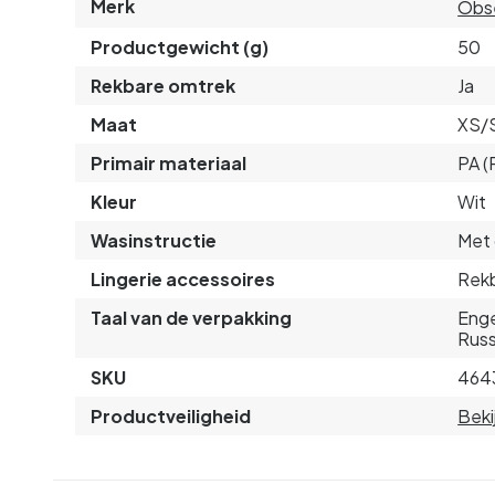
Merk
Obs
Productgewicht (g)
50
Rekbare omtrek
Ja
Maat
XS/
Primair materiaal
PA (
Kleur
Wit
Wasinstructie
Met 
Lingerie accessoires
Rekb
Taal van de verpakking
Enge
Russ
SKU
464
Productveiligheid
Beki