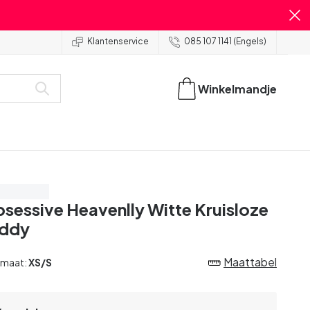
Klantenservice
085 107 1141 (Engels)
Winkelmandje
spaar 20%
sessive Heavenlly Witte Kruisloze
eddy
Maattabel
 maat:
XS/S