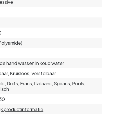
essive
S
Polyamide)
de hand wassen in koud water
aar, Kruisloos, Verstelbaar
ls, Duits, Frans, Italiaans, Spaans, Pools,
isch
30
jk productinformatie