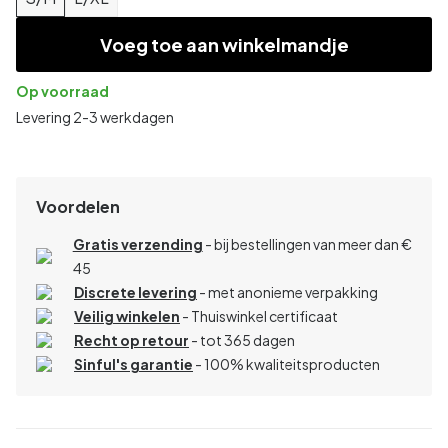
Voeg toe aan winkelmandje
Op voorraad
Levering 2-3 werkdagen
Voordelen
Gratis verzending
- bij bestellingen van meer dan €
45
Discrete levering
- met anonieme verpakking
Veilig winkelen
- Thuiswinkel certificaat
Recht op retour
- tot 365 dagen
Sinful's garantie
- 100% kwaliteitsproducten