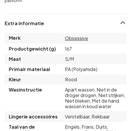
pasvorm.
Extra informatie
Merk
Obsessive
Productgewicht (g)
167
Maat
S/M
Primair materiaal
PA (Polyamide)
Kleur
Rood
Wasinstructie
Apart wassen, Niet in de
droger drogen, Niet strijken,
Niet bleken, Met de hand
wassen in koud water
Lingerie accessoires
Verstelbaar, Rekbaar
Taal van de
Engels, Frans, Duits,