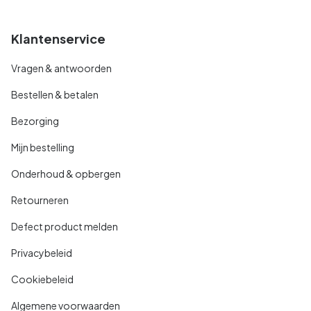
Klantenservice
Vragen & antwoorden
Bestellen & betalen
Bezorging
Mijn bestelling
Onderhoud & opbergen
Retourneren
Defect product melden
Privacybeleid
Cookiebeleid
Algemene voorwaarden