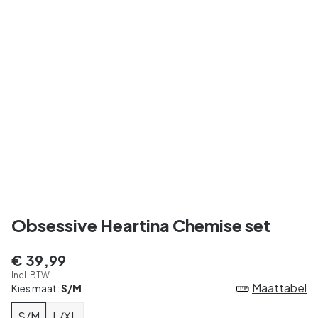
Obsessive Heartina Chemise set
€ 39,99
Incl. BTW
Maattabel
Kies maat:
S/M
S/M
L/XL