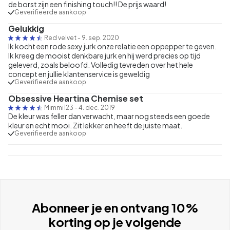
de borst zijn een finishing touch!! De prijs waard!
Geverifieerde aankoop
Gelukkig
Red velvet
-
9. sep. 2020
Ik kocht een rode sexy jurk onze relatie een oppepper te geven.
Ik kreeg de mooist denkbare jurk en hij werd precies op tijd
geleverd, zoals beloofd. Volledig tevreden over het hele
concept en jullie klantenservice is geweldig
Geverifieerde aankoop
Obsessive Heartina Chemise set
Mimmi123
-
4. dec. 2019
De kleur was feller dan verwacht, maar nog steeds een goede
kleur en echt mooi. Zit lekker en heeft de juiste maat.
Geverifieerde aankoop
Abonneer je en ontvang 10%
korting op je volgende