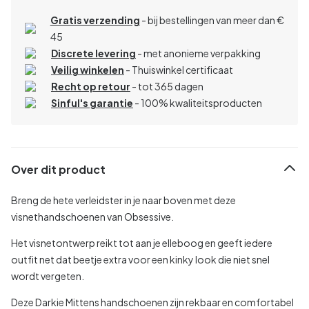
Gratis verzending
- bij bestellingen van meer dan €
45
Discrete levering
- met anonieme verpakking
Veilig winkelen
- Thuiswinkel certificaat
Recht op retour
- tot 365 dagen
Sinful's garantie
- 100% kwaliteitsproducten
Over dit product
Breng de hete verleidster in je naar boven met deze
visnethandschoenen van Obsessive.
Het visnetontwerp reikt tot aan je elleboog en geeft iedere
outfit net dat beetje extra voor een kinky look die niet snel
wordt vergeten.
Deze Darkie Mittens handschoenen zijn rekbaar en comfortabel