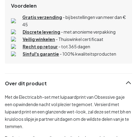
Voordelen
Gratis verzending
- bij bestellingen van meer dan €
45
Discrete levering
- met anonieme verpakking
Veilig winkelen
- Thuiswinkel certificaat
Recht op retour
- tot 365 dagen
Sinful's garantie
- 100% kwaliteitsproducten
Over dit product
Met de Electrica bh-set met luipaardprint van Obsessive ga je
een opwindende nacht vol plezier tegemoet. Versierd met
luipaard print en een glanzende wet-look, zal deze set met bh en
kruisloos slipje je partner uitdagen om de wildste delen van je te
temmen.