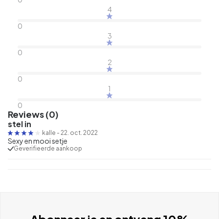
4
0
3
0
2
0
1
0
Reviews (0)
stel in
kalle
-
22. oct. 2022
Sexy en mooi setje
Geverifieerde aankoop
Abonneer je en ontvang 10%