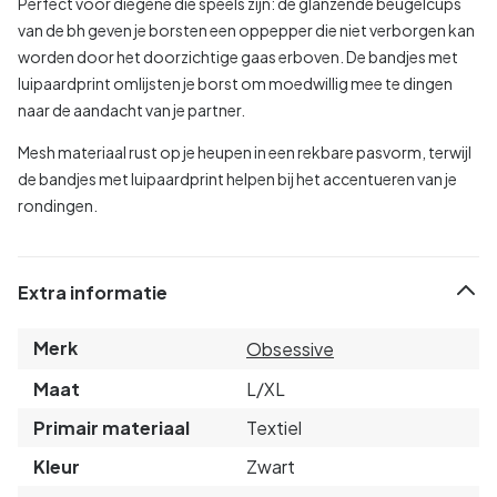
Perfect voor diegene die speels zijn: de glanzende beugelcups
van de bh geven je borsten een oppepper die niet verborgen kan
worden door het doorzichtige gaas erboven. De bandjes met
luipaardprint omlijsten je borst om moedwillig mee te dingen
naar de aandacht van je partner.
Mesh materiaal rust op je heupen in een rekbare pasvorm, terwijl
de bandjes met luipaardprint helpen bij het accentueren van je
rondingen.
Extra informatie
Merk
Obsessive
Maat
L/XL
Primair materiaal
Textiel
Kleur
Zwart