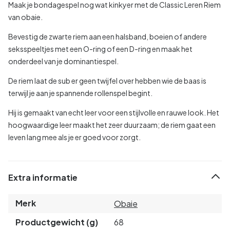
Maak je bondagespel nog wat kinkyer met de Classic Leren Riem
van obaie.
Bevestig de zwarte riem aan een halsband, boeien of andere
seksspeeltjes met een O-ring of een D-ring en maak het
onderdeel van je dominantiespel.
De riem laat de sub er geen twijfel over hebben wie de baas is
terwijl je aan je spannende rollenspel begint.
Hij is gemaakt van echt leer voor een stijlvolle en rauwe look. Het
hoogwaardige leer maakt het zeer duurzaam; de riem gaat een
leven lang mee als je er goed voor zorgt.
Extra informatie
Merk
Obaie
Productgewicht (g)
68