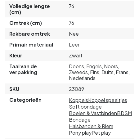
Volledige lengte
76
(cm)
Omtrek (cm)
76
Rekbare omtrek
Nee
Primair materiaal
Leer
Kleur
Zwart
Taal van de
Deens, Engels, Noors,
verpakking
Zweeds, Fins, Duits, Frans,
Nederlands
SKU
23089
Categorieën
Koppels
Koppel speeltjes
Soft bondage
Boeien & Vastbinden
BDSM
Bondage
Halsbanden & Riem
Pony play
Pet play