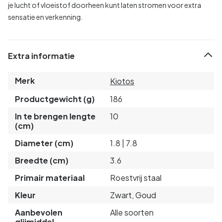
je lucht of vloeistof doorheen kunt laten stromen voor extra
sensatie en verkenning.
Extra informatie
Merk
Kiotos
Productgewicht (g)
186
In te brengen lengte
10
(cm)
Diameter (cm)
1.8 | 7.8
Breedte (cm)
3.6
Primair materiaal
Roestvrij staal
Kleur
Zwart, Goud
Aanbevolen
Alle soorten
glijmiddel