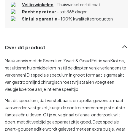
Veilig winkelen
- Thuiswinkel certificaat
Recht op retour
- tot 365 dagen
Sinful's garantie
- 100% kwaliteitsproducten
Over dit product
Maak kennis met de Speculum Zwart & Goud Editie van Kiotos,
het ultieme hulpmiddel om in stijl de diepten van je verlangens te
verkennen! Dit speciale speculum in groot formaat is gemaakt
van gestroomlijnd chirurgisch roestvrij staal en voegt een
vleugje luxe toe aan je intieme speeltijd.
Met dit speculum, dat verstelbaar is en op elke gewenste maat
kan worden vastgezet, kun je de controle nemen en je stoutste
fantasieën uitleven. Of je nu vaginaal of anaal onderzoek wilt
doen, met dit veelzijdige apparaat zit je goed. Deze speciale
zwart-gouden editie wordt geleverd met een extra buisje, waar