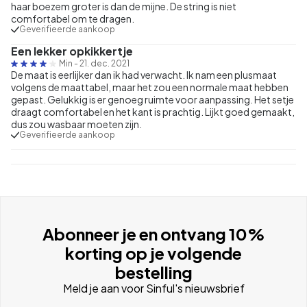
haar boezem groter is dan de mijne. De string is niet
comfortabel om te dragen.
Geverifieerde aankoop
Een lekker opkikkertje
Min
-
21. dec. 2021
De maat is eerlijker dan ik had verwacht. Ik nam een plusmaat
volgens de maattabel, maar het zou een normale maat hebben
gepast. Gelukkig is er genoeg ruimte voor aanpassing. Het setje
draagt comfortabel en het kant is prachtig. Lijkt goed gemaakt,
dus zou wasbaar moeten zijn.
Geverifieerde aankoop
Abonneer je en ontvang 10%
korting op je volgende
bestelling
Meld je aan voor Sinful's nieuwsbrief