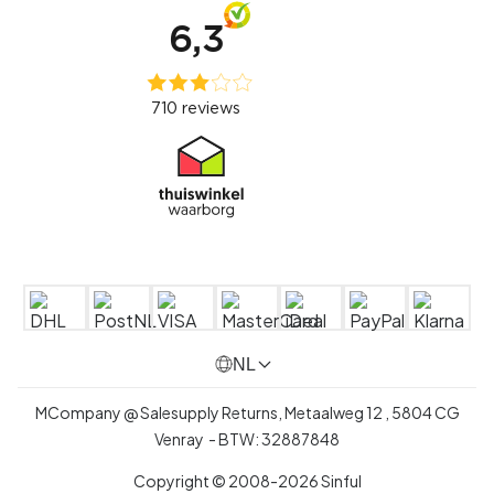
NL
MCompany @ Salesupply Returns,
Metaalweg 12
,
5804 CG
Venray
- BTW:
32887848
Copyright © 2008-2026 Sinful