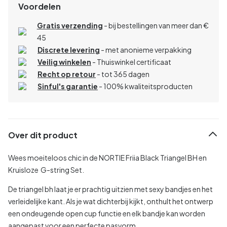
Voordelen
Gratis verzending
- bij bestellingen van meer dan €
45
Discrete levering
- met anonieme verpakking
Veilig winkelen
- Thuiswinkel certificaat
Recht op retour
- tot 365 dagen
Sinful's garantie
- 100% kwaliteitsproducten
Over dit product
Wees moeiteloos chic in de NORTIE Friia Black Triangel BH en
Kruisloze G-string Set.
De triangel bh laat je er prachtig uitzien met sexy bandjes en het
verleidelijke kant. Als je wat dichterbij kijkt, onthult het ontwerp
een ondeugende open cup functie en elk bandje kan worden
aangepast voor een perfecte pasvorm.