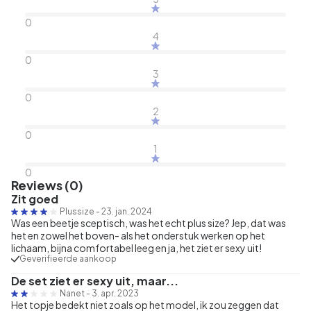
0
4
0
3
0
2
0
1
0
Reviews (0)
Zit goed
Plussize
-
23. jan. 2024
Was een beetje sceptisch, was het echt plus size? Jep, dat was
het en zowel het boven- als het onderstuk werken op het
lichaam, bijna comfortabel leeg en ja, het ziet er sexy uit!
Geverifieerde aankoop
De set ziet er sexy uit, maar...
Nanet
-
3. apr. 2023
Het topje bedekt niet zoals op het model, ik zou zeggen dat