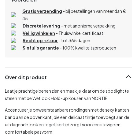
Gratis verzending
- bij bestellingen van meer dan €
45
Discrete levering
- met anonieme verpakking
Veilig winkelen
- Thuiswinkel certificaat
Recht op retour
- tot 365 dagen
Sinful's garantie
- 100% kwaliteitsproducten
Over dit product
Laat je prachtige benen zien en maak je klaar om de spotlight te
stelen met de Wetlook Hold-up kousen van NORTIE.
Accentueer je onweerstaanbare rondingen met de sexy kanten
band aan de bovenkant, die een delicaat tintje toevoegt aan de
uitdagende look en tegelijkertijd zorgt voor een stevige en
comfortabele pasvorm.