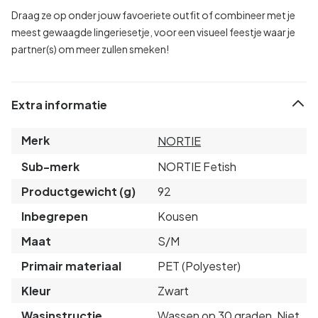
Draag ze op onder jouw favoeriete outfit of combineer met je
meest gewaagde lingeriesetje, voor een visueel feestje waar je
partner(s) om meer zullen smeken!
Extra informatie
Merk
NORTIE
Sub-merk
NORTIE Fetish
Productgewicht (g)
92
Inbegrepen
Kousen
Maat
S/M
Primair materiaal
PET (Polyester)
Kleur
Zwart
Wasinstructie
Wassen op 30 graden, Niet