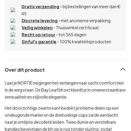
Gratis verzending
- bij bestellingen van meer dan €
45
Discrete levering
- met anonieme verpakking
Veilig winkelen
- Thuiswinkel certificaat
Recht op retour
- tot 365 dagen
Sinful's garantie
- 100% kwaliteitsproducten
Over dit product
Laat je NORTIE neigingen het verlangen naar zacht comfort niet
in de weg staan. De Bay Leaf bh set kleedt je in onweerstaanbare
sensualiteit en stijlvolle elegantie.
Het doorzichtige zwarte kant bedekt je intieme delen op een
ondeugende manier en de driehoekige cups zal de aandacht
naar je omlijste decolleté leiden. Twee dunne en verstelbare
bandjes bevestigen de bh op je rug zonder sluiting, zodat