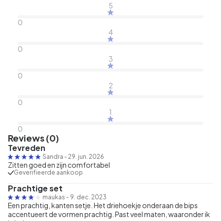
5
0
4
0
3
0
2
0
1
0
Reviews (0)
Tevreden
Sandra
-
29. jun. 2026
Zitten goed en zijn comfortabel
Geverifieerde aankoop
Prachtige set
maukas
-
9. dec. 2023
Een prachtig, kanten setje. Het driehoekje onderaan de bips
accentueert de vormen prachtig. Past veel maten, waaronder ik