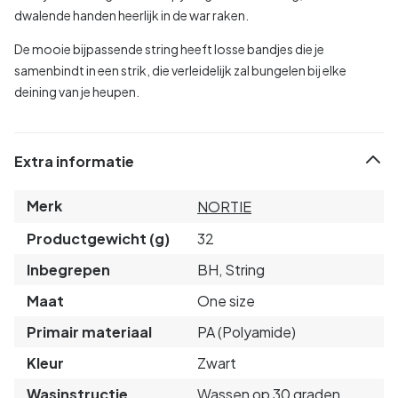
dwalende handen heerlijk in de war raken.
De mooie bijpassende string heeft losse bandjes die je
samenbindt in een strik, die verleidelijk zal bungelen bij elke
deining van je heupen.
Extra informatie
Merk
NORTIE
Productgewicht (g)
32
Inbegrepen
BH, String
Maat
One size
Primair materiaal
PA (Polyamide)
Kleur
Zwart
Wasinstructie
Wassen op 30 graden