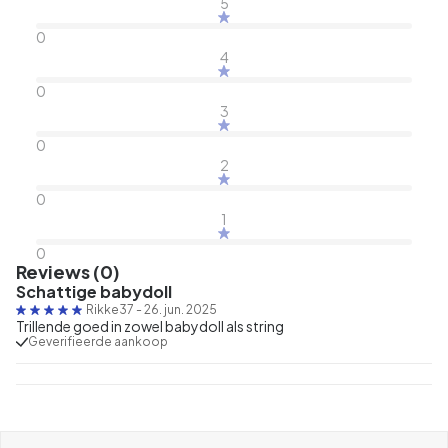
5
0
4
0
3
0
2
0
1
0
Reviews (0)
Schattige babydoll
Rikke37
-
26. jun. 2025
Trillende goed in zowel babydoll als string
Geverifieerde aankoop