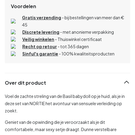
Voordelen
Gratis verzending
- bij bestellingen van meer dan €
45
Discrete levering
- met anonieme verpakking
Veilig winkelen
- Thuiswinkel certificaat
Recht op retour
- tot 365 dagen
Sinful's garantie
- 100% kwaliteitsproducten
Over dit product
Voel de zachte streling van de Basil babydoll op je huid, als je in
deze set van NORTIE het avontuur van sensuele verleiding op
zoekt.
Geniet van de opwinding die je veroorzaakt als je dit
comfortabele, maar sexy setje draagt. Dunne verstelbare