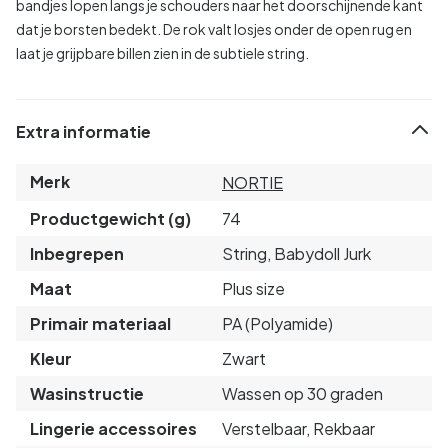
bandjes lopen langs je schouders naar het doorschijnende kant
dat je borsten bedekt. De rok valt losjes onder de open rug en
laat je grijpbare billen zien in de subtiele string.
Extra informatie
Merk
NORTIE
Productgewicht (g)
74
Inbegrepen
String, Babydoll Jurk
Maat
Plus size
Primair materiaal
PA (Polyamide)
Kleur
Zwart
Wasinstructie
Wassen op 30 graden
Lingerie accessoires
Verstelbaar, Rekbaar