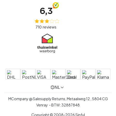
NL
MCompany @ Salesupply Returns,
Metaalweg 12
,
5804 CG
Venray
- BTW:
32887848
Copyright © 2008-2026 Sinful