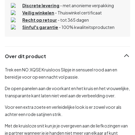
Discrete levering
- met anonieme verpakking
Veilig winkelen
- Thuiswinkel certificaat
Recht op retour
- tot 365 dagen
Sinful's garantie
- 100% kwaliteitsproducten
Over dit product
Trek een NO:XQSE Kruisloos Slipje in sensueel rood aan en
bereid je voor op een nacht vol passie.
De open panelen aan de voorkant en het kruis en het vrouwelijke,
transparante kant laten niet veel aan de verbeelding over.
Voor een extra zoete en verleidelijke look is er zowel voor als
achter een rode satijnen strik.
Met de kruisloze snit kun je je overgeven aan de liefkozingen van
je partner wanneer je je handen niet meer van elkaar af kunt