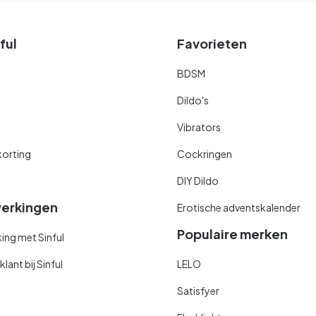
ful
Favorieten
BDSM
Dildo's
Vibrators
orting
Cockringen
DIY Dildo
erkingen
Erotische adventskalender
Populaire merken
ng met Sinful
ant bij Sinful
LELO
Satisfyer