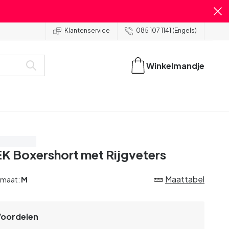
Klantenservice
085 107 1141 (Engels)
Winkelmandje
spaar 60%
K Boxershort met Rijgveters
Maattabel
 maat:
M
Voordelen