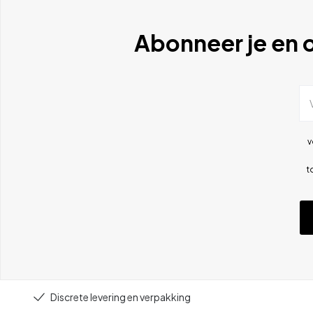
Abonneer je en o
v
t
Discrete levering en verpakking