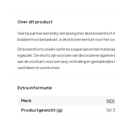
Over dit product
Geef je partner een kinky verrassing met deze boxershort me
bobbel mooi benadrukt, is deze boxer een lust voor het o
De boxershorts voelen zacht en soepel aan en het materiaal
ingepakt. De shorts zijn voorzien van decoratieve rijgveter
aan de voorkant voor een sexy onthulling en gemakkelijke
vasthaken te voorkomen.
Extra informatie
Merk
NEK
Productgewicht (g)
161.