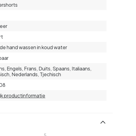
rshorts
eer
rt
de hand wassen in koud water
baar
s, Engels, Frans, Duits, Spaans, Italiaans,
isch, Nederlands, Tjechisch
08
jk productinformatie
5