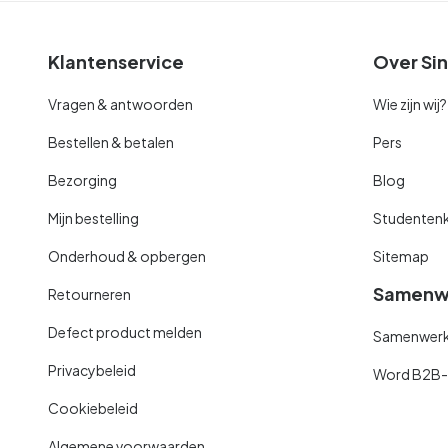
Klantenservice
Over Sin
Vragen & antwoorden
Wie zijn wij?
Bestellen & betalen
Pers
Bezorging
Blog
Mijn bestelling
Studentenk
Onderhoud & opbergen
Sitemap
Samenw
Retourneren
Defect product melden
Samenwerki
Privacybeleid
Word B2B-kl
Cookiebeleid
Algemene voorwaarden