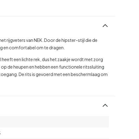
t rijgveters van NEK. Door de hipster-stijl die de
og en comfortabel om te dragen.
 heeft een lichte rek, dus het zaakje wordt met zorg
s op de heupen en hebben een functionele ritssluiting
 toegang. De rits is gevoerd met een beschermlaag om
5