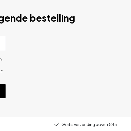
lgende bestelling
n,
ke
Gratis verzending boven €45