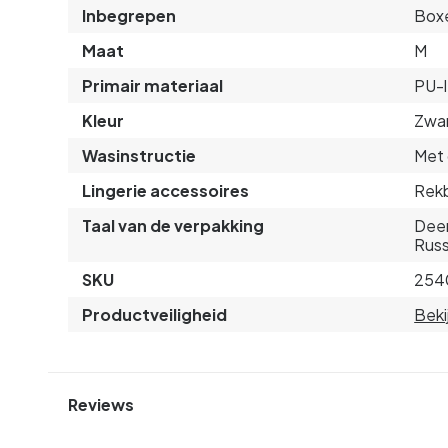
Inbegrepen
Boxe
Maat
M
Primair materiaal
PU-l
Kleur
Zwa
Wasinstructie
Met 
Lingerie accessoires
Rek
Taal van de verpakking
Deen
Russ
SKU
254
Productveiligheid
Beki
Reviews