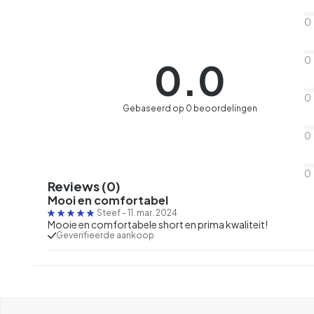
0
0
0.0
0
Gebaseerd op 0 beoordelingen
0
0
Reviews (0)
Mooi en comfortabel
Steef
-
11. mar. 2024
Mooie en comfortabele short en prima kwaliteit!
Geverifieerde aankoop