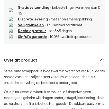
Gratis verzending
- bij bestellingen van meer dan €
45
Discrete levering
- met anonieme verpakking
Veilig winkelen
- Thuiswinkel certificaat
Recht op retour
- tot 365 dagen
Sinful's garantie
- 100% kwaliteitsproducten
Over dit product
Straal pure sexappeal uit in de zwarte boxershort van NEK, de rits
aan de voorkant zal je partner zeker zal verleiden. Ideaal als
erotische aanvulling op je collectie ondergoed.
Of je je nu kleedt om indruk te maken, of simpelweg een
ondeugend geheim wilt dragen onder je dagelijkse kleding, deze
boxershort heeft al je behoeften gedekt. De rekbare pasvorm is