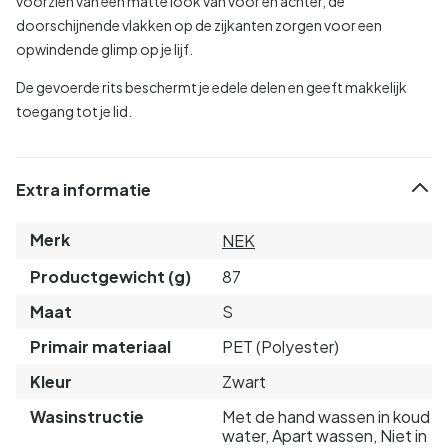
voorzien van een matte look van voor en achter, de
doorschijnende vlakken op de zijkanten zorgen voor een
opwindende glimp op je lijf.
De gevoerde rits beschermt je edele delen en geeft makkelijk
toegang tot je lid.
Extra informatie
Merk
NEK
Productgewicht (g)
87
Maat
S
Primair materiaal
PET (Polyester)
Kleur
Zwart
Wasinstructie
Met de hand wassen in koud
water, Apart wassen, Niet in