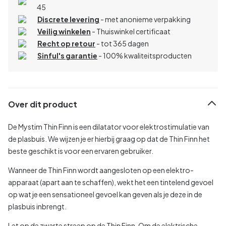
45
Discrete levering
- met anonieme verpakking
Veilig winkelen
- Thuiswinkel certificaat
Recht op retour
- tot 365 dagen
Sinful's garantie
- 100% kwaliteitsproducten
Over dit product
De Mystim Thin Finn is een dilatator voor elektrostimulatie van
de plasbuis. We wijzen je er hierbij graag op dat de Thin Finn het
beste geschikt is voor een ervaren gebruiker.
Wanneer de Thin Finn wordt aangesloten op een elektro-
apparaat (apart aan te schaffen), wekt het een tintelend gevoel
op wat je een sensationeel gevoel kan geven als je deze in de
plasbuis inbrengt.
Let op de zwarte streep op de Thin Finn. Om de elektrische