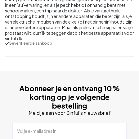
in een 'au'-ervaring, en als je pech hebt of onhandig bent met
schoonmaken, een trip naar de dokter! Als je van urethrale
ontstopping houdt, zijn er andere apparaten die beter zijn; als je
van elektrische impulsen van de eikel (of net binnenin) houdt, zijn
er andere betere apparaten. Maar als je elektrische signalen via je
prostaat wilt, durf ik te zeggen dat dit het beste apparaat is voor
sinful.dk.
Geverifieerde aankoop
Abonneer je en ontvang 10%
korting op je volgende
bestelling
Meld je aan voor Sinful's nieuwsbrief
Vul je e-mailadres in