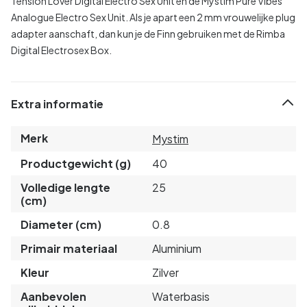
Tension Lover Digital Electro Sex Unit en de Mystim Pure Vibes
Analogue Electro Sex Unit. Als je apart een 2 mm vrouwelijke plug
adapter aanschaft, dan kun je de Finn gebruiken met de Rimba
Digital Electrosex Box.
Extra informatie
Merk
Mystim
Productgewicht (g)
40
Volledige lengte
25
(cm)
Diameter (cm)
0.8
Primair materiaal
Aluminium
Kleur
Zilver
Aanbevolen
Waterbasis