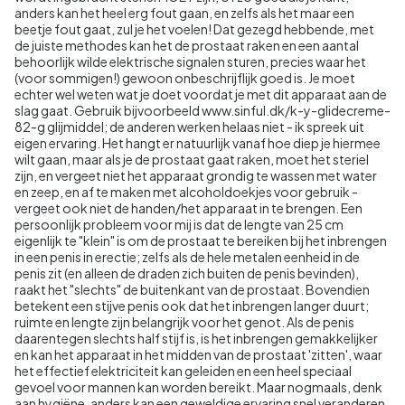
anders kan het heel erg fout gaan, en zelfs als het maar een
beetje fout gaat, zul je het voelen! Dat gezegd hebbende, met
de juiste methodes kan het de prostaat raken en een aantal
behoorlijk wilde elektrische signalen sturen, precies waar het
(voor sommigen!) gewoon onbeschrijflijk goed is. Je moet
echter wel weten wat je doet voordat je met dit apparaat aan de
slag gaat. Gebruik bijvoorbeeld www.sinful.dk/k-y-glidecreme-
82-g glijmiddel; de anderen werken helaas niet - ik spreek uit
eigen ervaring. Het hangt er natuurlijk vanaf hoe diep je hiermee
wilt gaan, maar als je de prostaat gaat raken, moet het steriel
zijn, en vergeet niet het apparaat grondig te wassen met water
en zeep, en af te maken met alcoholdoekjes voor gebruik -
vergeet ook niet de handen/het apparaat in te brengen. Een
persoonlijk probleem voor mij is dat de lengte van 25 cm
eigenlijk te "klein" is om de prostaat te bereiken bij het inbrengen
in een penis in erectie; zelfs als de hele metalen eenheid in de
penis zit (en alleen de draden zich buiten de penis bevinden),
raakt het "slechts" de buitenkant van de prostaat. Bovendien
betekent een stijve penis ook dat het inbrengen langer duurt;
ruimte en lengte zijn belangrijk voor het genot. Als de penis
daarentegen slechts half stijf is, is het inbrengen gemakkelijker
en kan het apparaat in het midden van de prostaat 'zitten', waar
het effectief elektriciteit kan geleiden en een heel speciaal
gevoel voor mannen kan worden bereikt. Maar nogmaals, denk
aan hygiëne, anders kan een geweldige ervaring snel veranderen