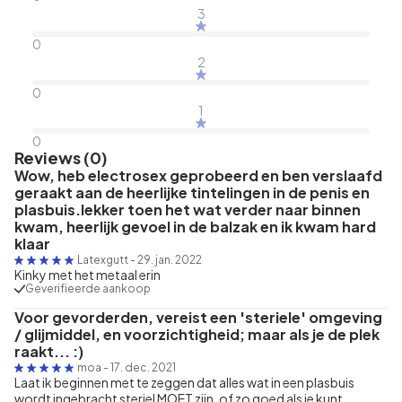
3
0
2
0
1
0
Reviews (0)
Wow, heb electrosex geprobeerd en ben verslaafd
geraakt aan de heerlijke tintelingen in de penis en
plasbuis.lekker toen het wat verder naar binnen
kwam, heerlijk gevoel in de balzak en ik kwam hard
klaar
Latexgutt
-
29. jan. 2022
Kinky met het metaal erin
Geverifieerde aankoop
Voor gevorderden, vereist een 'steriele' omgeving
/ glijmiddel, en voorzichtigheid; maar als je de plek
raakt... :)
moa
-
17. dec. 2021
Laat ik beginnen met te zeggen dat alles wat in een plasbuis
wordt ingebracht steriel MOET zijn, of zo goed als je kunt,