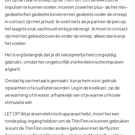
impulsen te kunnen voelen, moeten zowel het plus- als het min-
gedeelte (het gedeelte boven en het gedeelte onder de streep)
in contact zijn met je huid. Je voelt niets als je partner de pen op
het laagste stuk vasthoudt en bij je inbrengt. Je moet in contact
zijn met het gebied boven én onder de streep; alleen dan kun je
het voelen.
Het is erg belangrijk dat je dit seksspeeltje heel zorgvuldig
gebruikt, omdat het ongelooflijk sterke elektrische impulsen
afgeeft.
Omdat hij van metaal is gemaakt, kun je hem voor gebruik
opwarmen of koud laten worden. Leg in de koelkast, op de
verwarming of in water, afhankelijk van of je warme of koele
stimulatie wilt.
LET OP! Als je al een elektrisch apparaat hebt, moet het een
ronde plug-ingang hebben om de Thin Finn te kunnen gebruiken.
Je kunt de Thin Finn onder andere gebruiken met de Mystim