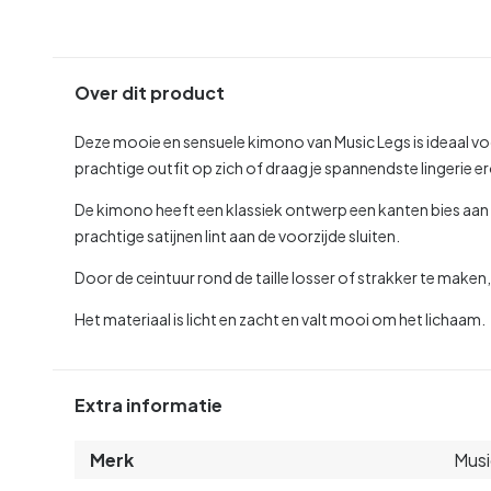
Over dit product
Deze mooie en sensuele kimono van Music Legs is ideaal voo
prachtige outfit op zich of draag je spannendste lingerie e
De kimono heeft een klassiek ontwerp een kanten bies aa
prachtige satijnen lint aan de voorzijde sluiten.
Door de ceintuur rond de taille losser of strakker te maken, 
Het materiaal is licht en zacht en valt mooi om het lichaam.
Extra informatie
Merk
Musi