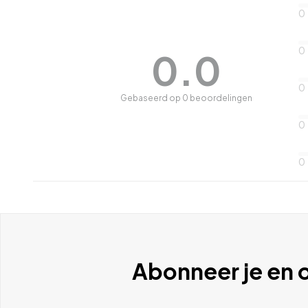
0
0
0.0
0
Gebaseerd op 0 beoordelingen
0
0
Abonneer je en o