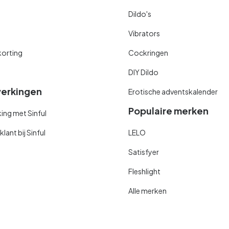
Dildo's
Vibrators
orting
Cockringen
DIY Dildo
erkingen
Erotische adventskalender
Populaire merken
ng met Sinful
ant bij Sinful
LELO
Satisfyer
Fleshlight
Alle merken