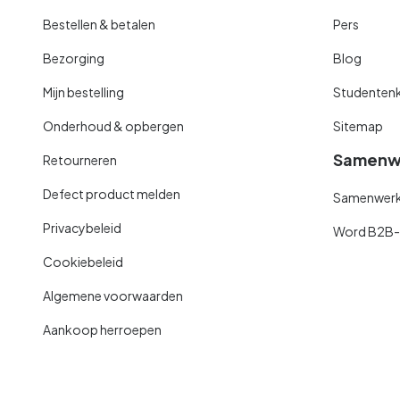
Bestellen & betalen
Pers
Bezorging
Blog
Mijn bestelling
Studentenk
Onderhoud & opbergen
Sitemap
Samenw
Retourneren
Defect product melden
Samenwerki
Privacybeleid
Word B2B-kl
Cookiebeleid
Algemene voorwaarden
Aankoop herroepen