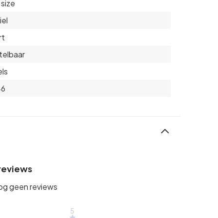
size
iel
rt
telbaar
ls
46
reviews
nog geen reviews
5