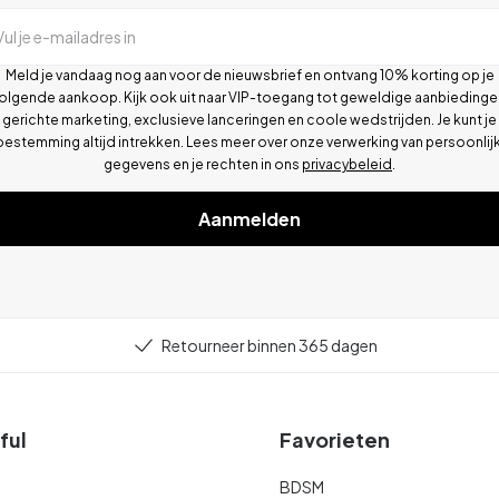
Vul je e-mailadres in
Meld je vandaag nog aan voor de nieuwsbrief en ontvang 10% korting op je
olgende aankoop. Kijk ook uit naar VIP-toegang tot geweldige aanbiedinge
gerichte marketing, exclusieve lanceringen en coole wedstrijden. Je kunt je
oestemming altijd intrekken. Lees meer over onze verwerking van persoonlij
gegevens en je rechten in ons
privacybeleid
.
Aanmelden
Retourneer binnen 365 dagen
ful
Favorieten
BDSM