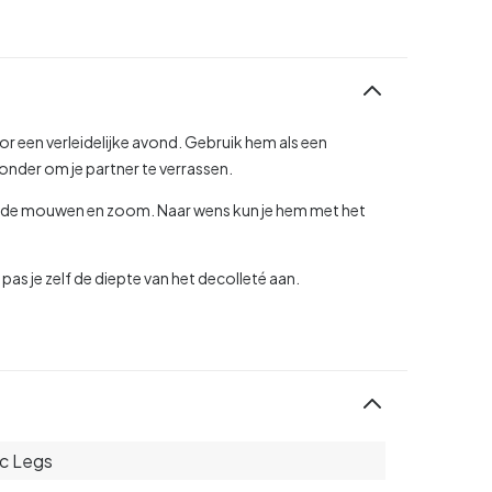
r een verleidelijke avond. Gebruik hem als een
ronder om je partner te verrassen.
n de mouwen en zoom. Naar wens kun je hem met het
pas je zelf de diepte van het decolleté aan.
c Legs